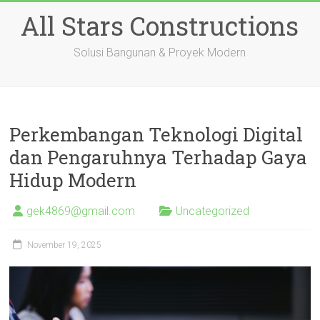
Skip
All Stars Constructions
to
content
Solusi Bangunan & Proyek Modern
Perkembangan Teknologi Digital
dan Pengaruhnya Terhadap Gaya
Hidup Modern
gek4869@gmail.com
Uncategorized
November 19, 2025