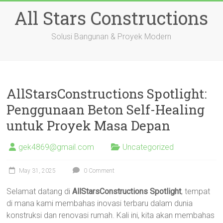
Skip
All Stars Constructions
to
content
Solusi Bangunan & Proyek Modern
AllStarsConstructions Spotlight:
Penggunaan Beton Self-Healing
untuk Proyek Masa Depan
gek4869@gmail.com
Uncategorized
May 31, 2025
0 Comment
Selamat datang di
AllStarsConstructions Spotlight
, tempat
di mana kami membahas inovasi terbaru dalam dunia
konstruksi dan renovasi rumah. Kali ini, kita akan membahas