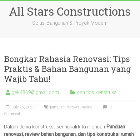
Skip
All Stars Constructions
to
content
Solusi Bangunan & Proyek Modern
Bongkar Rahasia Renovasi: Tips
Praktis & Bahan Bangunan yang
Wajib Tahu!
gek4869@gmail.com
dan tips konstruksi
July 25, 2025
panduan
,
renovasi
,
review
0
Comment
Dalam dunia konstruksi, seringkali kita mencari
Panduan
renovasi, review bahan bangunan, dan tips konstruksi rumah