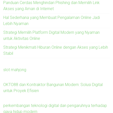
Panduan Cerdas Menghindari Phishing dan Memilih Link
Akses yang Aman di Internet
Hal Sederhana yang Membuat Pengalaman Online Jadi
Lebih Nyaman
Strategi Memilih Platform Digital Modern yang Nyaman
untuk Aktivitas Online
Strategi Menikmati Hiburan Online dengan Akses yang Lebih
Stabil
slot mahjong
OKTO88 dan Kontraktor Bangunan Modern: Solusi Digital
untuk Proyek Efisien
perkembangan teknologi digital dan pengaruhnya terhadap
gaya hidup modern