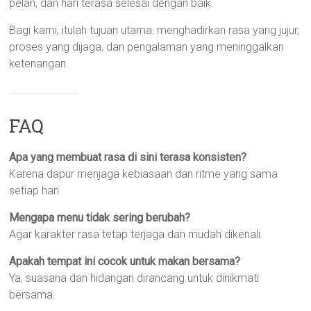
pelan, dan hari terasa selesai dengan baik.
Bagi kami, itulah tujuan utama: menghadirkan rasa yang jujur,
proses yang dijaga, dan pengalaman yang meninggalkan
ketenangan.
FAQ
Apa yang membuat rasa di sini terasa konsisten?
Karena dapur menjaga kebiasaan dan ritme yang sama
setiap hari.
Mengapa menu tidak sering berubah?
Agar karakter rasa tetap terjaga dan mudah dikenali.
Apakah tempat ini cocok untuk makan bersama?
Ya, suasana dan hidangan dirancang untuk dinikmati
bersama.