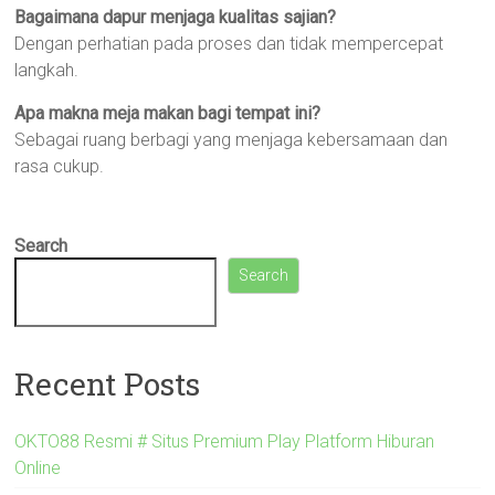
Bagaimana dapur menjaga kualitas sajian?
Dengan perhatian pada proses dan tidak mempercepat
langkah.
Apa makna meja makan bagi tempat ini?
Sebagai ruang berbagi yang menjaga kebersamaan dan
rasa cukup.
Search
Search
Recent Posts
OKTO88 Resmi # Situs Premium Play Platform Hiburan
Online