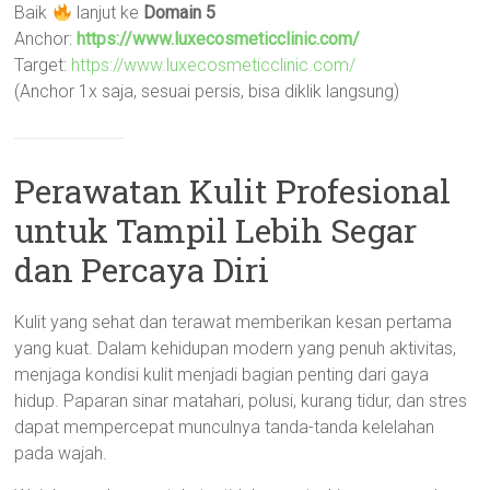
Baik
lanjut ke
Domain 5
Anchor:
https://www.luxecosmeticclinic.com/
Target:
https://www.luxecosmeticclinic.com/
(Anchor 1x saja, sesuai persis, bisa diklik langsung)
Perawatan Kulit Profesional
untuk Tampil Lebih Segar
dan Percaya Diri
Kulit yang sehat dan terawat memberikan kesan pertama
yang kuat. Dalam kehidupan modern yang penuh aktivitas,
menjaga kondisi kulit menjadi bagian penting dari gaya
hidup. Paparan sinar matahari, polusi, kurang tidur, dan stres
dapat mempercepat munculnya tanda-tanda kelelahan
pada wajah.