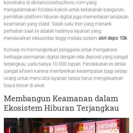
konstruksi di allstarsconstructions.com yang
mengutamakan fondasi kokoh untuk ketahanan bangunan,
pemilihan platform hiburan digital juga memerlukan landasan
keamanan yang stabil. Salah satu tren yang menarik
perhatian saat ini adalah hadirnya layanan yang
menawarkan inklusivitas tinggi melalui sistem
slot depo 10k
.
Konsep ini memungkinkan pengguna untuk mengakses
berbagai permainan digital dengan nilai deposit yang sangat
terjangkau, yaitu hanya 10.000 rupiah. Pendekatan ini dinilai
sangat efisien karena memberikan kesempatan bagi setiap
orang untuk mencoba layanan tanpa harus mengeluarkan
biaya besar di awal.
Membangun Keamanan dalam
Ekosistem Hiburan Terjangkau