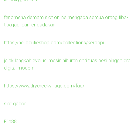
fenomena demam slot online mengapa semua orang tiba-
tiba jadi gamer dadakan
https://hellocutieshop.com/collections/keroppi
jejak langkah evolusi mesin hiburan dari tuas besi hingga era
digital modern
https://www.drycreekvillage.com/faq/
slot gacor
Fila88