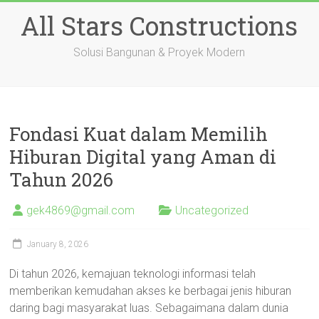
Skip
All Stars Constructions
to
content
Solusi Bangunan & Proyek Modern
Fondasi Kuat dalam Memilih
Hiburan Digital yang Aman di
Tahun 2026
gek4869@gmail.com
Uncategorized
January 8, 2026
Di tahun 2026, kemajuan teknologi informasi telah
memberikan kemudahan akses ke berbagai jenis hiburan
daring bagi masyarakat luas. Sebagaimana dalam dunia