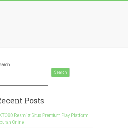
earch
Search
Recent Posts
KTO88 Resmi # Situs Premium Play Platform
iburan Online