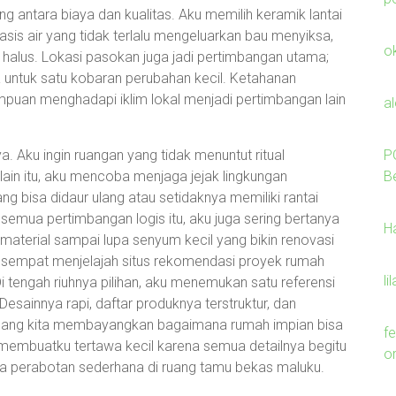
g antara biaya dan kualitas. Aku memilih keramik lantai
basis air yang tidak terlalu mengeluarkan bau menyiksa,
o
g halus. Lokasi pasokan juga jadi pertimbangan utama;
a untuk satu kobaran perubahan kecil. Ketahanan
mpuan menghadapi iklim lokal menjadi pertimbangan lain
a
P
. Aku ingin ruangan yang tidak menuntut ritual
B
lain itu, aku mencoba menjaga jejak lingkungan
g bisa didaur ulang atau setidaknya memiliki rantai
 semua pertimbangan logis itu, aku juga sering bertanya
H
al material sampai lupa senyum kecil yang bikin renovasi
ku sempat menjelajah situs rekomendasi proyek rumah
li
 tengah riuhnya pilihan, aku menemukan satu referensi
Desainnya rapi, daftar produknya terstruktur, dan
ndang kita membayangkan bagaimana rumah impian bisa
f
 membuatku tertawa kecil karena semua detailnya begitu
o
ta perabotan sederhana di ruang tamu bekas maluku.