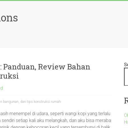
ions
: Panduan, Review Bahan
S
ruksi
ed
an bangunan, dan tips konstruksi rumah
sih menempel di udara, seperti wangi kopi yang terlalu
O
 sendiri setiap kali aku melangkah, dan aku bisa meraba
H
erisik dengan kebocoran kecil yang tersembunyi di balik