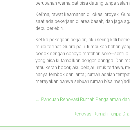
perubahan warna cat bisa datang tanpa salam
Kelima, rawat keamanan di lokasi proyek. Gunaka
saat ada pekerjaan di area basah, dan jaga ag
debu berlebih.
Ketika pekerjaan berjalan, aku sering kali ber
mulai terlihat. Suara palu, tumpukan bahan yan
cocok dengan cahaya matahari sore—semua itu 
yang bisa kutampilkan dengan bangga. Dan mesk
atau keran bocor, aku belajar untuk tertawa, 
hanya tembok dan lantai; rumah adalah tempat 
merayakan bahwa sebuah rumah bisa menjadi 
←
Panduan Renovasi Rumah Pengalaman dan 
Renovasi Rumah Tanpa Dra