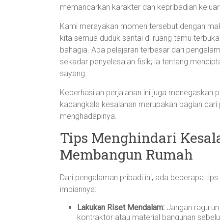
memancarkan karakter dan kepribadian keluar
Kami merayakan momen tersebut dengan mak
kita semua duduk santai di ruang tamu terbuk
bahagia. Apa pelajaran terbesar dari pengala
sekadar penyelesaian fisik; ia tentang menci
sayang.
Keberhasilan perjalanan ini juga menegaskan
kadangkala kesalahan merupakan bagian dari 
menghadapinya.
Tips Menghindari Kes
Membangun Rumah
Dari pengalaman pribadi ini, ada beberapa ti
impiannya:
Lakukan Riset Mendalam:
Jangan ragu un
kontraktor atau material bangunan sebe