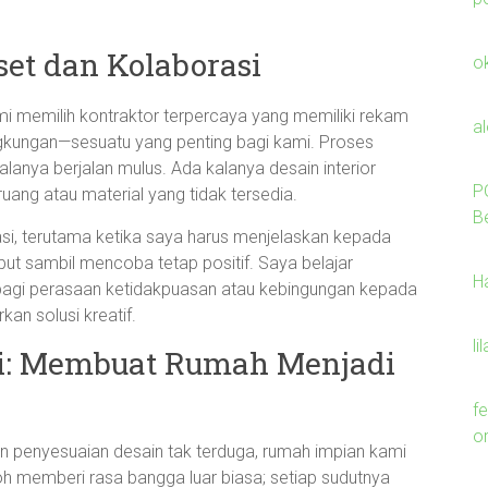
set dan Kolaborasi
o
mi memilih kontraktor terpercaya yang memiliki rekam
a
gkungan—sesuatu yang penting bagi kami. Proses
lanya berjalan mulus. Ada kalanya desain interior
P
ang atau material yang tidak tersedia.
B
si, terutama ketika saya harus menjelaskan kepada
t sambil mencoba tetap positif. Saya belajar
H
rbagi perasaan ketidakpuasan atau kebingungan kepada
an solusi kreatif.
li
si: Membuat Rumah Menjadi
f
o
dan penyesuaian desain tak terduga, rumah impian kami
koh memberi rasa bangga luar biasa; setiap sudutnya