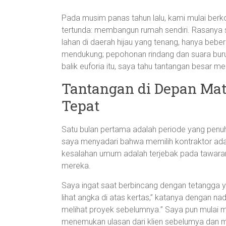
Pada musim panas tahun lalu, kami mulai ber
tertunda: membangun rumah sendiri. Rasanya 
lahan di daerah hijau yang tenang, hanya bebe
mendukung; pepohonan rindang dan suara buru
balik euforia itu, saya tahu tantangan besar me
Tantangan di Depan Mat
Tepat
Satu bulan pertama adalah periode yang penuh
saya menyadari bahwa memilih kontraktor adala
kesalahan umum adalah terjebak pada tawaran
mereka.
Saya ingat saat berbincang dengan tetangga 
lihat angka di atas kertas,” katanya dengan na
melihat proyek sebelumnya.” Saya pun mulai m
menemukan ulasan dari klien sebelumya dan me