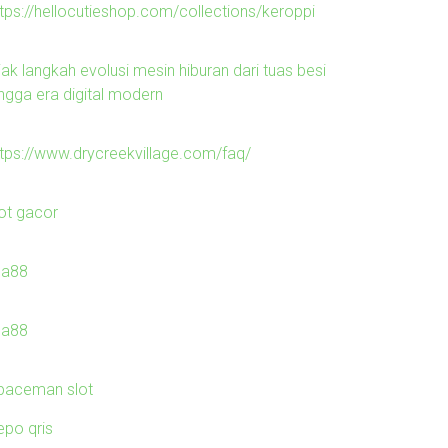
ttps://hellocutieshop.com/collections/keroppi
jak langkah evolusi mesin hiburan dari tuas besi
ingga era digital modern
ttps://www.drycreekvillage.com/faq/
lot gacor
ila88
ila88
paceman slot
epo qris