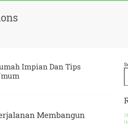
ions
umah Impian Dan Tips
S
 Umum
Perjalanan Membangun
O
H