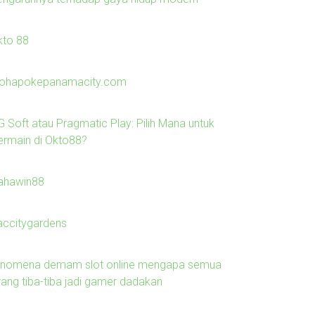
kto 88
lohapokepanamacity.com
G Soft atau Pragmatic Play: Pilih Mana untuk
ermain di Okto88?
ahawin88
laccitygardens
enomena demam slot online mengapa semua
rang tiba-tiba jadi gamer dadakan