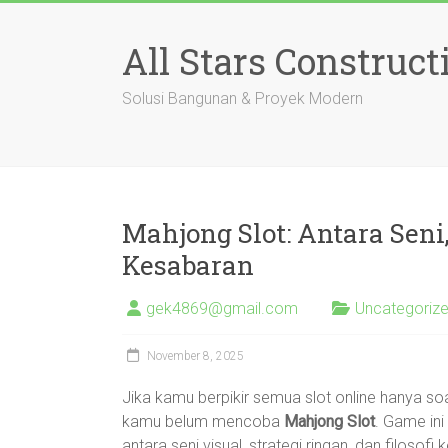
Skip
to
All Stars Construct
content
Solusi Bangunan & Proyek Modern
Mahjong Slot: Antara Seni
Kesabaran
gek4869@gmail.com
Uncategoriz
November 8, 2025
Jika kamu berpikir semua slot online hanya s
kamu belum mencoba
Mahjong Slot
. Game ini
antara seni visual, strategi ringan, dan filosof