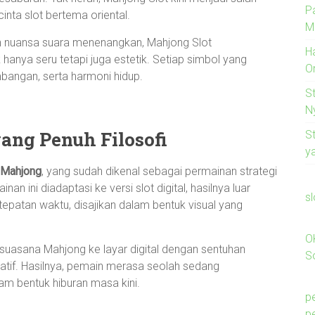
P
inta slot bertema oriental.
M
n nuansa suara menenangkan, Mahjong Slot
H
anya seru tetapi juga estetik. Setiap simbol yang
O
bangan, serta harmoni hidup.
S
N
ang Penuh Filosofi
S
ya
Mahjong
, yang sudah dikenal sebagai permainan strategi
n ini diadaptasi ke versi slot digital, hasilnya luar
s
epatan waktu, disajikan dalam bentuk visual yang
O
suasana Mahjong ke layar digital dengan sentuhan
So
atif. Hasilnya, pemain merasa seolah sedang
m bentuk hiburan masa kini.
p
p