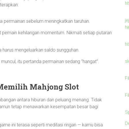
h
iterapkan:
je
 permainan sebelum meningkatkan taruhan.
h
at pemain kehilangan momentum. Nikmati setiap putaran
h
a harus mengeluarkan saldo sungguhan.
s
g muncul, itu pertanda permainan sedang “hangat”.
F
emilih Mahjong Slot
F
mbangan antara hiburan dan peluang menang. Tidak
n, namun tetap menawarkan kesempatan besar bagi
S
D
ame ini terasa seperti meditasi ringan — kamu bisa