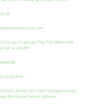
kto 88
lohapokepanamacity.com
G Soft atau Pragmatic Play: Pilih Mana untuk
ermain di Okto88?
ahawin88
laccitygardens
enomena demam slot online mengapa semua
rang tiba-tiba jadi gamer dadakan