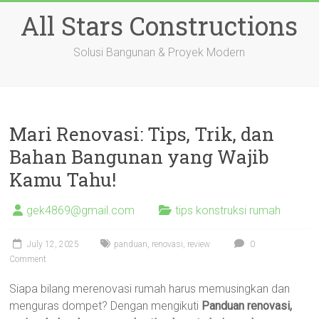
Skip
All Stars Constructions
to
content
Solusi Bangunan & Proyek Modern
Mari Renovasi: Tips, Trik, dan
Bahan Bangunan yang Wajib
Kamu Tahu!
gek4869@gmail.com
tips konstruksi rumah
July 12, 2025
panduan
,
renovasi
,
review
0
Comment
Siapa bilang merenovasi rumah harus memusingkan dan
menguras dompet? Dengan mengikuti
Panduan renovasi,