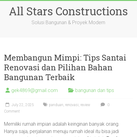
Skip
All Stars Constructions
to
content
Solusi Bangunan & Proyek Modern
Membangun Mimpi: Tips Santai
Renovasi dan Pilihan Bahan
Bangunan Terbaik
gek4869@gmail.com
bangunan dan tips
July 22, 2025
panduan
,
renovasi
,
review
0
Comment
Memiliki rumah impian adalah keinginan banyak orang.
Hanya saja, perjalanan menuju rumah ideal itu bisa jadi