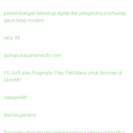
perkembangan teknologi digital dan pengaruhnya terhadap
gaya hidup modern
okto 88
alohapokepanamacity.com
PG Soft atau Pragmatic Play: Pilih Mana untuk Bermain di
Okto88?
Hahawin88
lilaccitygardens
fenomena demam slot online mengapa semua orang tiba-