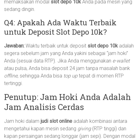
memaksakan modal
slot depo 10k
Anda pada mesin yang
sedang dingin.
Q4: Apakah Ada Waktu Terbaik
untuk Deposit Slot Depo 10k?
Jawaban:
Waktu terbaik untuk deposit
slot depo 10k
adalah
segera sebelum jam yang Anda yakini sebagai “jam hoki”
Anda (sesuai data RTP). Jika Anda menggunakan
e-wallet
atau pulsa, Anda bisa deposit 24 jam tanpa masalah bank
offline
, sehingga Anda bisa
top up
tepat di momen RTP
tertinggi.
Penutup: Jam Hoki Anda Adalah
Jam Analisis Cerdas
Jam hoki dalam
judi slot online
adalah kombinasi antara
mengetahui kapan mesin sedang
giving
(RTP tinggi) dan
kapan persaingan sedang longgar (jam sepi). Dengan modal