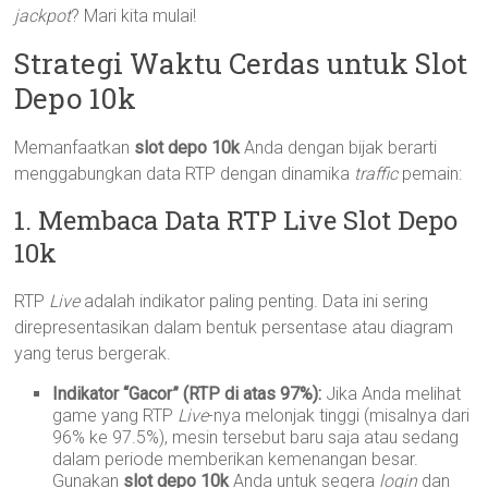
jackpot
? Mari kita mulai!
Strategi Waktu Cerdas untuk Slot
Depo 10k
Memanfaatkan
slot depo 10k
Anda dengan bijak berarti
menggabungkan data RTP dengan dinamika
traffic
pemain:
1. Membaca Data RTP Live Slot Depo
10k
RTP
Live
adalah indikator paling penting. Data ini sering
direpresentasikan dalam bentuk persentase atau diagram
yang terus bergerak.
Indikator “Gacor” (RTP di atas 97%):
Jika Anda melihat
game yang RTP
Live
-nya melonjak tinggi (misalnya dari
96% ke 97.5%), mesin tersebut baru saja atau sedang
dalam periode memberikan kemenangan besar.
Gunakan
slot depo 10k
Anda untuk segera
login
dan