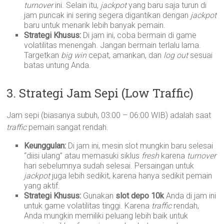
turnover
ini. Selain itu,
jackpot
yang baru saja turun di
jam puncak ini sering segera digantikan dengan
jackpot
baru untuk menarik lebih banyak pemain.
Strategi Khusus:
Di jam ini, coba bermain di game
volatilitas menengah. Jangan bermain terlalu lama.
Targetkan
big win
cepat, amankan, dan
log out
sesuai
batas untung Anda.
3. Strategi Jam Sepi (Low Traffic)
Jam sepi (biasanya subuh, 03:00 – 06:00 WIB) adalah saat
traffic
pemain sangat rendah.
Keunggulan:
Di jam ini, mesin slot mungkin baru selesai
“diisi ulang” atau memasuki siklus
fresh
karena
turnover
hari sebelumnya sudah selesai. Persaingan untuk
jackpot
juga lebih sedikit, karena hanya sedikit pemain
yang aktif.
Strategi Khusus:
Gunakan
slot depo 10k
Anda di jam ini
untuk game volatilitas tinggi. Karena
traffic
rendah,
Anda mungkin memiliki peluang lebih baik untuk