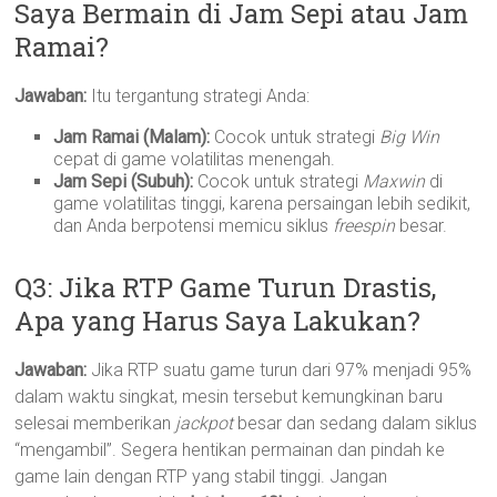
Saya Bermain di Jam Sepi atau Jam
Ramai?
Jawaban:
Itu tergantung strategi Anda:
Jam Ramai (Malam):
Cocok untuk strategi
Big Win
cepat di game volatilitas menengah.
Jam Sepi (Subuh):
Cocok untuk strategi
Maxwin
di
game volatilitas tinggi, karena persaingan lebih sedikit,
dan Anda berpotensi memicu siklus
freespin
besar.
Q3: Jika RTP Game Turun Drastis,
Apa yang Harus Saya Lakukan?
Jawaban:
Jika RTP suatu game turun dari 97% menjadi 95%
dalam waktu singkat, mesin tersebut kemungkinan baru
selesai memberikan
jackpot
besar dan sedang dalam siklus
“mengambil”. Segera hentikan permainan dan pindah ke
game lain dengan RTP yang stabil tinggi. Jangan