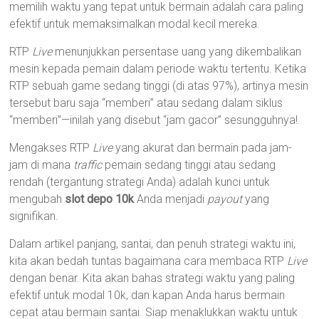
memilih waktu yang tepat untuk bermain adalah cara paling
efektif untuk memaksimalkan modal kecil mereka.
RTP
Live
menunjukkan persentase uang yang dikembalikan
mesin kepada pemain dalam periode waktu tertentu. Ketika
RTP sebuah game sedang tinggi (di atas 97%), artinya mesin
tersebut baru saja “memberi” atau sedang dalam siklus
“memberi”—inilah yang disebut “jam gacor” sesungguhnya!
Mengakses RTP
Live
yang akurat dan bermain pada jam-
jam di mana
traffic
pemain sedang tinggi atau sedang
rendah (tergantung strategi Anda) adalah kunci untuk
mengubah
slot depo 10k
Anda menjadi
payout
yang
signifikan.
Dalam artikel panjang, santai, dan penuh strategi waktu ini,
kita akan bedah tuntas bagaimana cara membaca RTP
Live
dengan benar. Kita akan bahas strategi waktu yang paling
efektif untuk modal 10k, dan kapan Anda harus bermain
cepat atau bermain santai. Siap menaklukkan waktu untuk