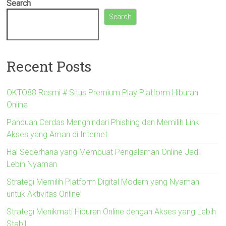
Search
Search
Recent Posts
OKTO88 Resmi # Situs Premium Play Platform Hiburan
Online
Panduan Cerdas Menghindari Phishing dan Memilih Link
Akses yang Aman di Internet
Hal Sederhana yang Membuat Pengalaman Online Jadi
Lebih Nyaman
Strategi Memilih Platform Digital Modern yang Nyaman
untuk Aktivitas Online
Strategi Menikmati Hiburan Online dengan Akses yang Lebih
Stabil