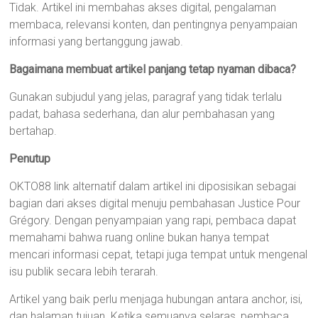
Tidak. Artikel ini membahas akses digital, pengalaman
membaca, relevansi konten, dan pentingnya penyampaian
informasi yang bertanggung jawab.
Bagaimana membuat artikel panjang tetap nyaman dibaca?
Gunakan subjudul yang jelas, paragraf yang tidak terlalu
padat, bahasa sederhana, dan alur pembahasan yang
bertahap.
Penutup
OKTO88 link alternatif dalam artikel ini diposisikan sebagai
bagian dari akses digital menuju pembahasan Justice Pour
Grégory. Dengan penyampaian yang rapi, pembaca dapat
memahami bahwa ruang online bukan hanya tempat
mencari informasi cepat, tetapi juga tempat untuk mengenal
isu publik secara lebih terarah.
Artikel yang baik perlu menjaga hubungan antara anchor, isi,
dan halaman tujuan. Ketika semuanya selaras, pembaca