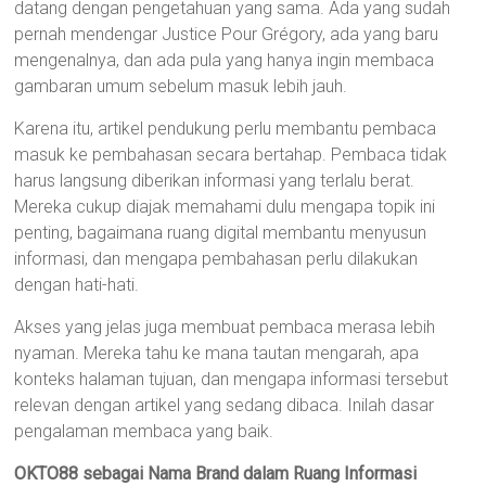
datang dengan pengetahuan yang sama. Ada yang sudah
pernah mendengar Justice Pour Grégory, ada yang baru
mengenalnya, dan ada pula yang hanya ingin membaca
gambaran umum sebelum masuk lebih jauh.
Karena itu, artikel pendukung perlu membantu pembaca
masuk ke pembahasan secara bertahap. Pembaca tidak
harus langsung diberikan informasi yang terlalu berat.
Mereka cukup diajak memahami dulu mengapa topik ini
penting, bagaimana ruang digital membantu menyusun
informasi, dan mengapa pembahasan perlu dilakukan
dengan hati-hati.
Akses yang jelas juga membuat pembaca merasa lebih
nyaman. Mereka tahu ke mana tautan mengarah, apa
konteks halaman tujuan, dan mengapa informasi tersebut
relevan dengan artikel yang sedang dibaca. Inilah dasar
pengalaman membaca yang baik.
OKTO88 sebagai Nama Brand dalam Ruang Informasi