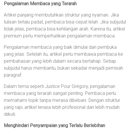
Pengalaman Membaca yang Terarah
Artikel panjang membutuhkan struktur yang nyaman. Jika
tulisan terlalu padat, pembaca bisa cepat lelah. Jika subjudul
tidak jelas, pembaca bisa kehilangan arah. Karena itu, artikel
premium perlu memperhatikan pengalaman membaca.
Pengalaman membaca yang baik dimulai dari pembuka
yang jelas. Setelah itu, artikel perlu membawa pembaca ke
pembahasan yang lebih dalam secara bertahap. Setiap
subjudul harus membantu, bukan sekadar menjadi pemisah
paragraf.
Dalam tema seperti Justice Pour Grégory, pengalaman
membaca yang terarah sangat penting. Pembaca perlu
memahami topik tanpa merasa dibebani. Dengan struktur
yang rapi, artikel terasa lebih profesional dan lebih mudah
diikuti.
Menghindari Penyampaian yang Terlalu Berlebihan