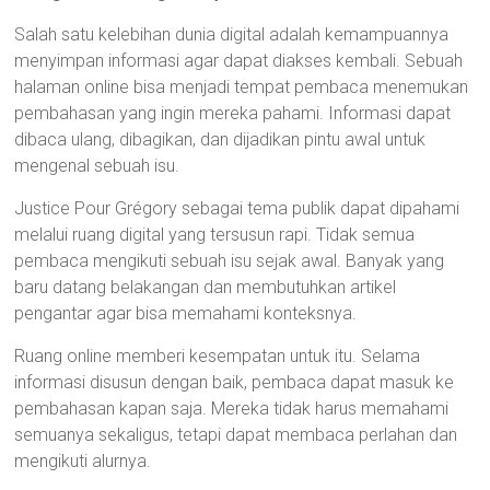
Salah satu kelebihan dunia digital adalah kemampuannya
menyimpan informasi agar dapat diakses kembali. Sebuah
halaman online bisa menjadi tempat pembaca menemukan
pembahasan yang ingin mereka pahami. Informasi dapat
dibaca ulang, dibagikan, dan dijadikan pintu awal untuk
mengenal sebuah isu.
Justice Pour Grégory sebagai tema publik dapat dipahami
melalui ruang digital yang tersusun rapi. Tidak semua
pembaca mengikuti sebuah isu sejak awal. Banyak yang
baru datang belakangan dan membutuhkan artikel
pengantar agar bisa memahami konteksnya.
Ruang online memberi kesempatan untuk itu. Selama
informasi disusun dengan baik, pembaca dapat masuk ke
pembahasan kapan saja. Mereka tidak harus memahami
semuanya sekaligus, tetapi dapat membaca perlahan dan
mengikuti alurnya.