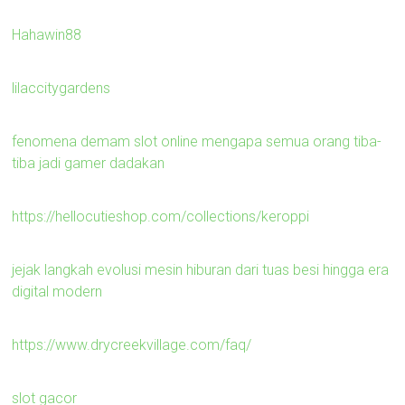
Hahawin88
lilaccitygardens
fenomena demam slot online mengapa semua orang tiba-
tiba jadi gamer dadakan
https://hellocutieshop.com/collections/keroppi
jejak langkah evolusi mesin hiburan dari tuas besi hingga era
digital modern
https://www.drycreekvillage.com/faq/
slot gacor