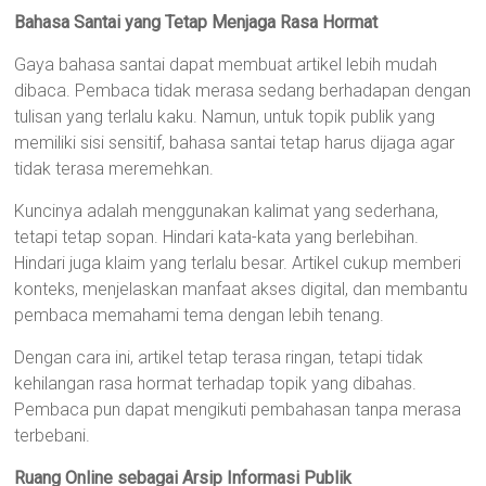
Bahasa Santai yang Tetap Menjaga Rasa Hormat
Gaya bahasa santai dapat membuat artikel lebih mudah
dibaca. Pembaca tidak merasa sedang berhadapan dengan
tulisan yang terlalu kaku. Namun, untuk topik publik yang
memiliki sisi sensitif, bahasa santai tetap harus dijaga agar
tidak terasa meremehkan.
Kuncinya adalah menggunakan kalimat yang sederhana,
tetapi tetap sopan. Hindari kata-kata yang berlebihan.
Hindari juga klaim yang terlalu besar. Artikel cukup memberi
konteks, menjelaskan manfaat akses digital, dan membantu
pembaca memahami tema dengan lebih tenang.
Dengan cara ini, artikel tetap terasa ringan, tetapi tidak
kehilangan rasa hormat terhadap topik yang dibahas.
Pembaca pun dapat mengikuti pembahasan tanpa merasa
terbebani.
Ruang Online sebagai Arsip Informasi Publik