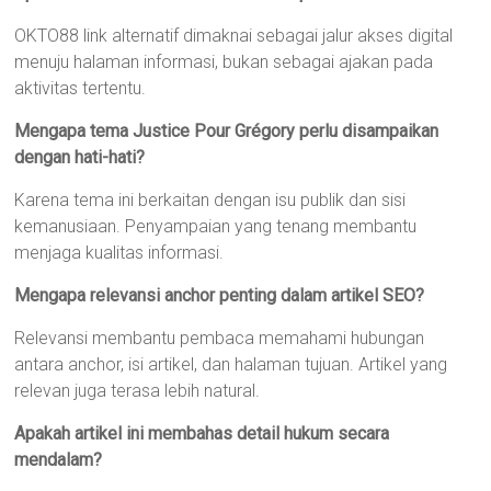
OKTO88 link alternatif dimaknai sebagai jalur akses digital
menuju halaman informasi, bukan sebagai ajakan pada
aktivitas tertentu.
Mengapa tema Justice Pour Grégory perlu disampaikan
dengan hati-hati?
Karena tema ini berkaitan dengan isu publik dan sisi
kemanusiaan. Penyampaian yang tenang membantu
menjaga kualitas informasi.
Mengapa relevansi anchor penting dalam artikel SEO?
Relevansi membantu pembaca memahami hubungan
antara anchor, isi artikel, dan halaman tujuan. Artikel yang
relevan juga terasa lebih natural.
Apakah artikel ini membahas detail hukum secara
mendalam?