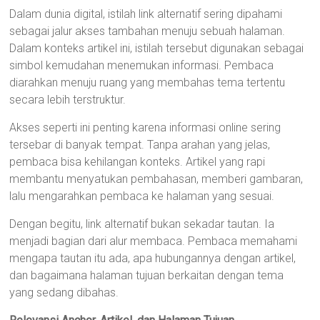
Dalam dunia digital, istilah link alternatif sering dipahami
sebagai jalur akses tambahan menuju sebuah halaman.
Dalam konteks artikel ini, istilah tersebut digunakan sebagai
simbol kemudahan menemukan informasi. Pembaca
diarahkan menuju ruang yang membahas tema tertentu
secara lebih terstruktur.
Akses seperti ini penting karena informasi online sering
tersebar di banyak tempat. Tanpa arahan yang jelas,
pembaca bisa kehilangan konteks. Artikel yang rapi
membantu menyatukan pembahasan, memberi gambaran,
lalu mengarahkan pembaca ke halaman yang sesuai.
Dengan begitu, link alternatif bukan sekadar tautan. Ia
menjadi bagian dari alur membaca. Pembaca memahami
mengapa tautan itu ada, apa hubungannya dengan artikel,
dan bagaimana halaman tujuan berkaitan dengan tema
yang sedang dibahas.