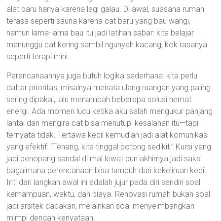
alat baru hanya karena lagi galau. Di awal, suasana rumah
terasa seperti sauna karena cat baru yang bau wangi,
namun lama-lama bau itu jadi latihan sabar: kita belajar
menunggu cat kering sambil ngunyah kacang, kok rasanya
seperti terapi mini.
Perencanaannya juga butuh logika sederhana: kita perlu
daftar prioritas, misalnya menata ulang ruangan yang paling
sering dipakai, lalu menambah beberapa solusi hemat
energi. Ada momen lucu ketika aku salah mengukur panjang
lantai dan mengira cat bisa menutupi kesalahan itu—tapi
ternyata tidak. Tertawa kecil kemudian jadi alat komunikasi
yang efektif: “Tenang, kita tinggal potong sedikit.” Kursi yang
jadi penopang sandal di mal lewat pun akhirnya jadi saksi
bagaimana perencanaan bisa tumbuh dari kekeliruan kecil.
Inti dari langkah awal ini adalah jujur pada diri sendiri soal
kemampuan, waktu, dan biaya. Renovasi rumah bukan soal
jadi arsitek dadakan, melainkan soal menyeimbangkan
mimpi dengan kenyataan.