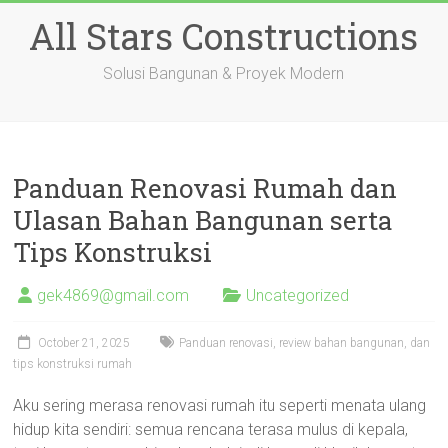
Skip
All Stars Constructions
to
content
Solusi Bangunan & Proyek Modern
Panduan Renovasi Rumah dan
Ulasan Bahan Bangunan serta
Tips Konstruksi
gek4869@gmail.com
Uncategorized
October 21, 2025
Panduan renovasi, review bahan bangunan, dan
tips konstruksi rumah
Aku sering merasa renovasi rumah itu seperti menata ulang
hidup kita sendiri: semua rencana terasa mulus di kepala,