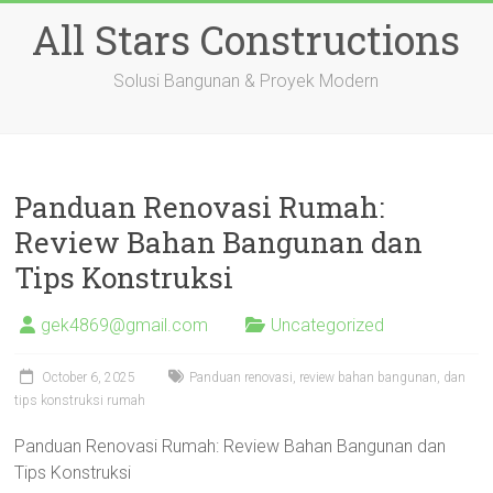
Skip
All Stars Constructions
to
content
Solusi Bangunan & Proyek Modern
Panduan Renovasi Rumah:
Review Bahan Bangunan dan
Tips Konstruksi
gek4869@gmail.com
Uncategorized
October 6, 2025
Panduan renovasi, review bahan bangunan, dan
tips konstruksi rumah
Panduan Renovasi Rumah: Review Bahan Bangunan dan
Tips Konstruksi