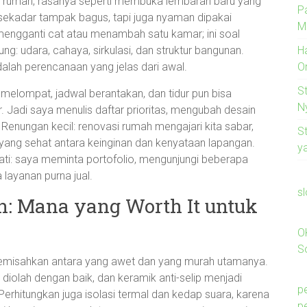
i rumah, rasanya seperti membuka lembaran baru yang
P
k sekadar tampak bagus, tapi juga nyaman dipakai
M
mengganti cat atau menambah satu kamar; ini soal
H
: udara, cahaya, sirkulasi, dan struktur bangunan.
O
dalah perencanaan yang jelas dari awal.
S
a melompat, jadwal berantakan, dan tidur pun bisa
N
r. Jadi saya menulis daftar prioritas, mengubah desain
Renungan kecil: renovasi rumah mengajari kita sabar,
S
i yang sehat antara keinginan dan kenyataan lapangan.
ya
hati: saya meminta portofolio, mengunjungi beberapa
layanan purna jual.
s
: Mana yang Worth It untuk
O
So
memisahkan antara yang awet dan yang murah utamanya.
diolah dengan baik, dan keramik anti-selip menjadi
p
 Perhitungkan juga isolasi termal dan kedap suara, karena
p