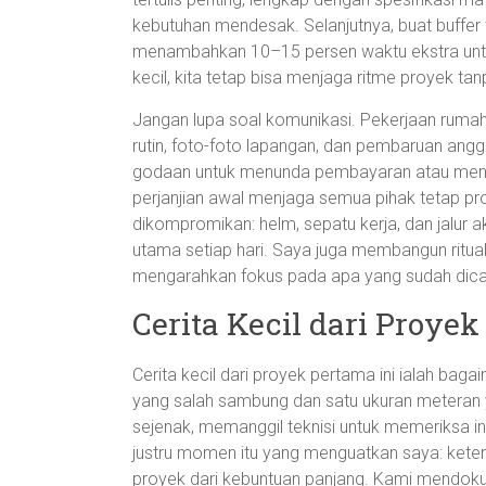
kebutuhan mendesak. Selanjutnya, buat buffer 
menambahkan 10–15 persen waktu ekstra untuk
kecil, kita tetap bisa menjaga ritme proyek ta
Jangan lupa soal komunikasi. Pekerjaan rumah
rutin, foto-foto lapangan, dan pembaruan angg
godaan untuk menunda pembayaran atau mengub
perjanjian awal menjaga semua pihak tetap profe
dikompromikan: helm, sepatu kerja, dan jalur 
utama setiap hari. Saya juga membangun ritual
mengarahkan fokus pada apa yang sudah dicapa
Cerita Kecil dari Proye
Cerita kecil dari proyek pertama ini ialah bag
yang salah sambung dan satu ukuran meteran y
sejenak, memanggil teknisi untuk memeriksa ins
justru momen itu yang menguatkan saya: kete
proyek dari kebuntuan panjang. Kami mendok