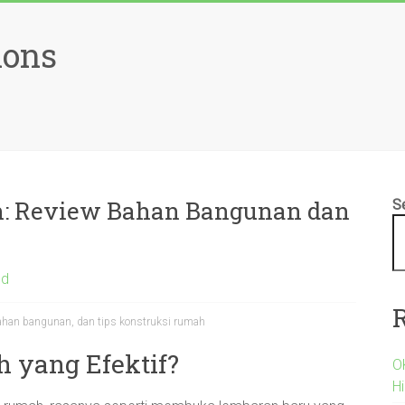
ions
: Review Bahan Bangunan dan
S
ed
bahan bangunan, dan tips konstruksi rumah
 yang Efektif?
O
H