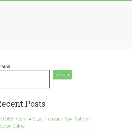
earch
Search
Recent Posts
KTO88 Resmi # Situs Premium Play Platform
iburan Online