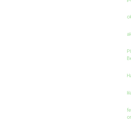
o
a
P
B
H
li
f
o