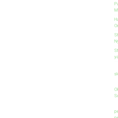
P
M
H
O
S
N
S
ya
s
O
So
p
p