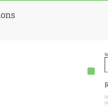
ions
S
O
H