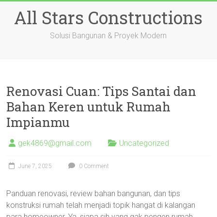
Skip
All Stars Constructions
to
content
Solusi Bangunan & Proyek Modern
Renovasi Cuan: Tips Santai dan
Bahan Keren untuk Rumah
Impianmu
gek4869@gmail.com
Uncategorized
June 7, 2025
0 Comment
Panduan renovasi, review bahan bangunan, dan tips
konstruksi rumah telah menjadi topik hangat di kalangan
para homeowner. Ya, siapa sih yang gak pengen rumah