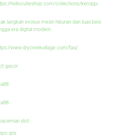
ttps://hellocutieshop.com/collections/keroppi
jak langkah evolusi mesin hiburan dari tuas besi
ingga era digital modern
ttps://www.drycreekvillage.com/faq/
lot gacor
ila88
ila88
paceman slot
epo qris