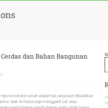
ions
s Cerdas dan Bahan Bangunan
S
ed
tips konstruksi rumah adalah hal yang pasti dibutuhkan
O
mu. Baik itu hanya ingin mengganti cat, atau
H
rangka menciptakan rumah idaman, kamu tidak hanya