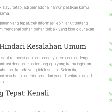
sik, kayu tetap jadi primadona, namun pastikan kamu
 lama.
o
an yang tepat, cek informasi lebih lanjut tentang
a
ht mengenai bahan-bahan terbaik yang bisa digunakan
P
: Hindari Kesalahan Umum
B
i saat renovasi adalah kurangnya komunikasi dengan
unikasi dengan jelas tentang apa yang kamu inginkan.
H
ahan jika ada yang tidak sesuai. Selain itu,
 bisa berjalan lebih lama dari yang diperkirakan, jadi
li
ga.
 Tepat: Kenali
f
o