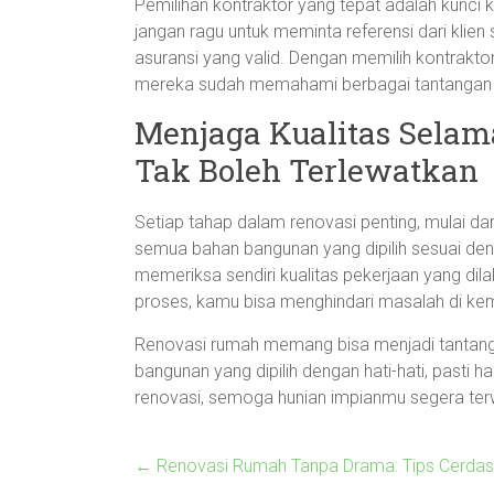
Pemilihan kontraktor yang tepat adalah kunci 
jangan ragu untuk meminta referensi dari klien
asuransi yang valid. Dengan memilih kontrakto
mereka sudah memahami berbagai tantangan 
Menjaga Kualitas Selama
Tak Boleh Terlewatkan
Setiap tahap dalam renovasi penting, mulai dar
semua bahan bangunan yang dipilih sesuai deng
memeriksa sendiri kualitas pekerjaan yang d
proses, kamu bisa menghindari masalah di ke
Renovasi rumah memang bisa menjadi tantanga
bangunan yang dipilih dengan hati-hati, past
renovasi, semoga hunian impianmu segera ter
←
Renovasi Rumah Tanpa Drama: Tips Cerdas 