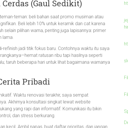
 Cerdas (Gaul Sedikit)
h
e teman-teman: beli bahan saat promo musiman atau
je
nifikan. Beli lebih 10% untuk keramik dan cat karena
h
 selain pilihan warna, penting juga lapisannya: primer
n lama.
h
-refinish jadi titik fokus baru. Contohnya waktu itu saya
 rangkanya—hemat ratusan ribu tapi hasilnya seperti
s
dulu; taruh beberapa hari untuk lihat bagaimana warnanya
F
Cerita Pribadi
F
unikatif. Waktu renovasi terakhir, saya sempat
ya. Akhirnya konsultasi singkat lewat website
ang yang rapi dan informatif. Komunikasi itu bikin
S
kontrol, dan stress berkurang.
D
ecil. Ambil napas, buat daftar prioritas, dan jangan