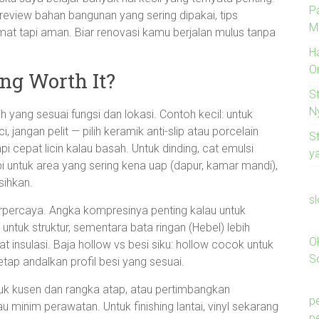
P
: review bahan bangunan yang sering dipakai, tips
M
mat tapi aman. Biar renovasi kamu berjalan mulus tanpa
H
O
g Worth It?
S
N
h yang sesuai fungsi dan lokasi. Contoh kecil: untuk
 jangan pelit — pilih keramik anti-slip atau porcelain
S
i cepat licin kalau basah. Untuk dinding, cat emulsi
ya
pi untuk area yang sering kena uap (dapur, kamar mandi),
sihkan.
s
rpercaya. Angka kompresinya penting kalau untuk
t untuk struktur, sementara bata ringan (Hebel) lebih
O
t insulasi. Baja hollow vs besi siku: hollow cocok untuk
So
tetap andalkan profil besi yang sesuai.
uk kusen dan rangka atap, atau pertimbangkan
p
minim perawatan. Untuk finishing lantai, vinyl sekarang
p