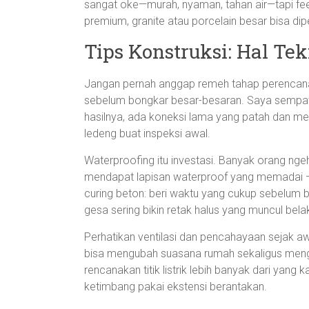
sangat oke—murah, nyaman, tahan air—tapi fee
premium, granite atau porcelain besar bisa dip
Tips Konstruksi: Hal Te
Jangan pernah anggap remeh tahap perencanaa
sebelum bongkar besar-besaran. Saya sempat 
hasilnya, ada koneksi lama yang patah dan me
ledeng buat inspeksi awal.
Waterproofing itu investasi. Banyak orang nge
mendapat lapisan waterproof yang memadai — s
curing beton: beri waktu yang cukup sebelum
gesa sering bikin retak halus yang muncul bel
Perhatikan ventilasi dan pencahayaan sejak awal
bisa mengubah suasana rumah sekaligus mengur
rencanakan titik listrik lebih banyak dari yang
ketimbang pakai ekstensi berantakan.