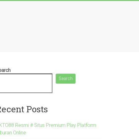
earch
Search
Recent Posts
KTO88 Resmi # Situs Premium Play Platform
iburan Online