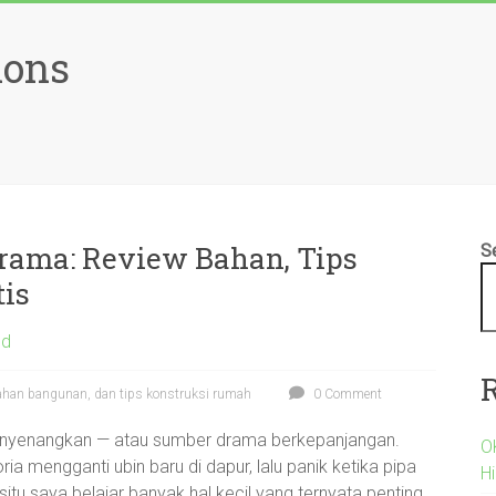
ions
ama: Review Bahan, Tips
S
tis
ed
bahan bangunan, dan tips konstruksi rumah
0 Comment
menyenangkan — atau sumber drama berkepanjangan.
O
a mengganti ubin baru di dapur, lalu panik ketika pipa
H
itu saya belajar banyak hal kecil yang ternyata penting.