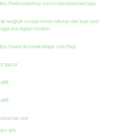
ttps://hellocutieshop.com/collections/keroppi
jak langkah evolusi mesin hiburan dari tuas besi
ingga era digital modern
ttps://www.drycreekvillage.com/faq/
lot gacor
ila88
ila88
paceman slot
epo qris