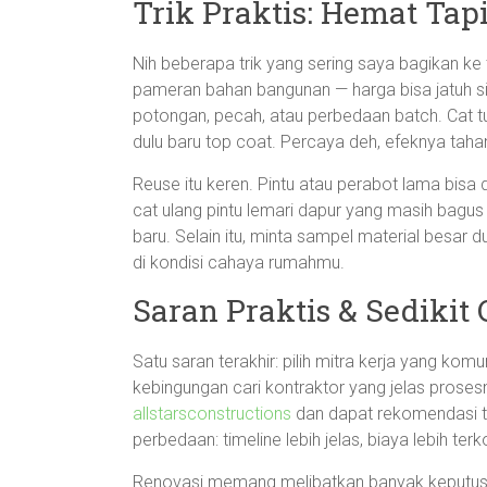
Trik Praktis: Hemat Tapi
Nih beberapa trik yang sering saya bagikan k
pameran bahan bangunan — harga bisa jatuh sig
potongan, pecah, atau perbedaan batch. Cat tuh
dulu baru top coat. Percaya deh, efeknya taha
Reuse itu keren. Pintu atau perabot lama bisa di
cat ulang pintu lemari dapur yang masih bagus
baru. Selain itu, minta sampel material besar 
di kondisi cahaya rumahmu.
Saran Praktis & Sedikit 
Satu saran terakhir: pilih mitra kerja yang kom
kebingungan cari kontraktor yang jelas prosesn
allstarsconstructions
dan dapat rekomendasi tuk
perbedaan: timeline lebih jelas, biaya lebih ter
Renovasi memang melibatkan banyak keputusan k