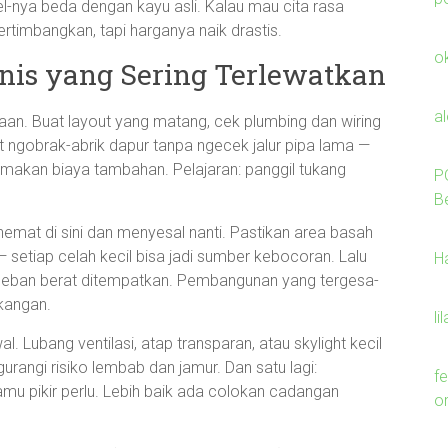
l-nya beda dengan kayu asli. Kalau mau cita rasa
ertimbangkan, tapi harganya naik drastis.
o
knis yang Sering Terlewatkan
a
n. Buat layout yang matang, cek plumbing dan wiring
ngobrak-abrik dapur tanpa ngecek jalur pipa lama —
makan biaya tambahan. Pelajaran: panggil tukang
P
B
hemat di sini dan menyesal nanti. Pastikan area basah
etiap celah kecil bisa jadi sumber kebocoran. Lalu
H
 beban berat ditempatkan. Pembangunan yang tergesa-
akangan.
li
. Lubang ventilasi, atap transparan, atau skylight kecil
angi risiko lembab dan jamur. Dan satu lagi:
f
 kamu pikir perlu. Lebih baik ada colokan cadangan
o