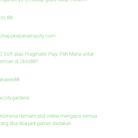
kto 88
lohapokepanamacity.com
G Soft atau Pragmatic Play: Pilih Mana untuk
ermain di Okto88?
ahawin88
laccitygardens
enomena demam slot online mengapa semua
rang tiba-tiba jadi gamer dadakan