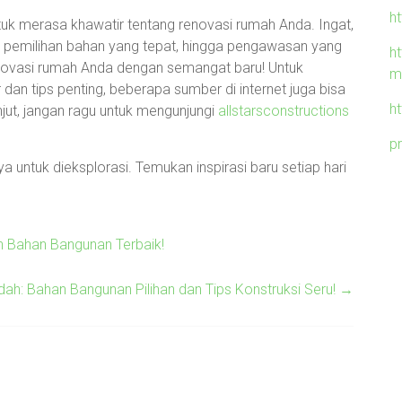
h
ntuk merasa khawatir tentang renovasi rumah Anda. Ingat,
 pemilihan bahan yang tepat, hingga pengawasan yang
h
novasi rumah Anda dengan semangat baru! Untuk
m
r dan tips penting, beberapa sumber di internet juga bisa
h
njut, jangan ragu untuk mengunjungi
allstarsconstructions
p
 untuk dieksplorasi. Temukan inspirasi baru setiap hari
 Bahan Bangunan Terbaik!
h: Bahan Bangunan Pilihan dan Tips Konstruksi Seru!
→