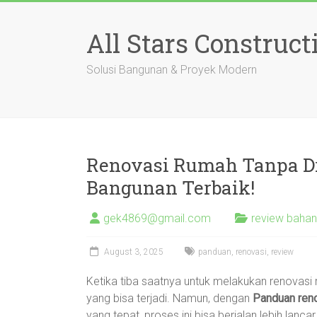
Skip
to
All Stars Construct
content
Solusi Bangunan & Proyek Modern
Renovasi Rumah Tanpa Dr
Bangunan Terbaik!
gek4869@gmail.com
review baha
August 3, 2025
panduan
,
renovasi
,
review
Ketika tiba saatnya untuk melakukan renovasi 
yang bisa terjadi. Namun, dengan
Panduan reno
yang tepat, proses ini bisa berjalan lebih lan