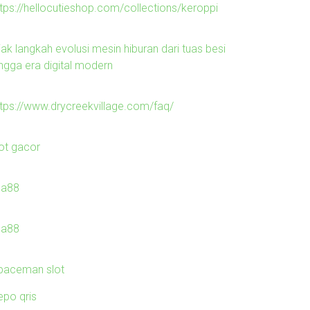
ttps://hellocutieshop.com/collections/keroppi
jak langkah evolusi mesin hiburan dari tuas besi
ingga era digital modern
ttps://www.drycreekvillage.com/faq/
lot gacor
ila88
ila88
paceman slot
epo qris