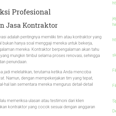
h
si Profesional
je
 Jasa Kontraktor
h
vasi adalah pentingnya memiliki tim atau kontraktor yang
h
 bukan hanya soal menggaji mereka untuk bekerja,
engalaman mereka. Kontraktor berpengalaman akan tahu
s
ang mungkin timbul selama proses renovasi, sehingga
dan penundaan.
F
sa jadi melelahkan, terutama ketika Anda mencoba
urat. Namun, dengan mempekerjakan tim yang tepat,
l-hal lain sementara mereka mengurus detail-detail
F
lu memeriksa ulasan atau testimoni dari klien
S
kan kontraktor yang cocok sesuai dengan anggaran
D