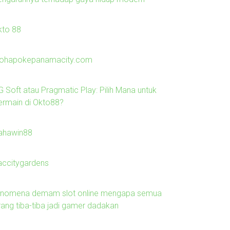
kto 88
lohapokepanamacity.com
G Soft atau Pragmatic Play: Pilih Mana untuk
ermain di Okto88?
ahawin88
laccitygardens
enomena demam slot online mengapa semua
rang tiba-tiba jadi gamer dadakan