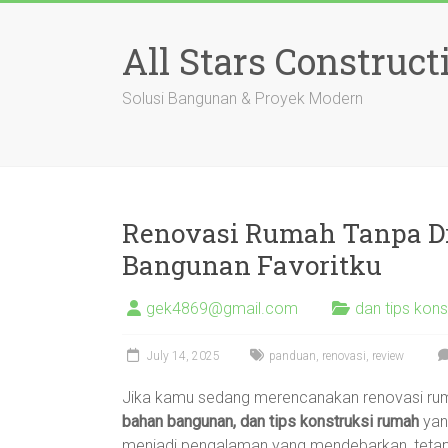
Skip
to
All Stars Construct
content
Solusi Bangunan & Proyek Modern
Renovasi Rumah Tanpa Dra
Bangunan Favoritku
gek4869@gmail.com
dan tips kons
July 14, 2025
panduan
,
renovasi
,
review
Jika kamu sedang merencanakan renovasi ru
bahan bangunan, dan tips konstruksi rumah
yan
menjadi pengalaman yang mendebarkan, tetapi 