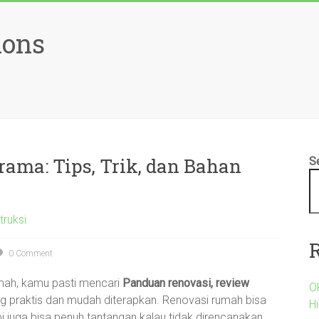
ions
ma: Tips, Trik, dan Bahan
S
truksi
0 Comment
mah, kamu pasti mencari
Panduan renovasi, review
O
g praktis dan mudah diterapkan. Renovasi rumah bisa
H
juga bisa penuh tantangan kalau tidak direncanakan