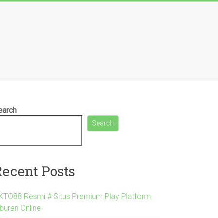
earch
Search
Recent Posts
KTO88 Resmi # Situs Premium Play Platform
iburan Online