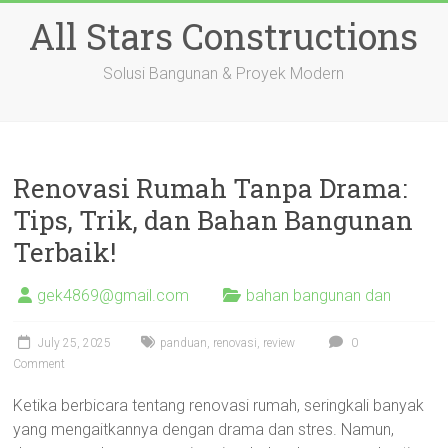
Skip
All Stars Constructions
to
content
Solusi Bangunan & Proyek Modern
Renovasi Rumah Tanpa Drama:
Tips, Trik, dan Bahan Bangunan
Terbaik!
gek4869@gmail.com
bahan bangunan dan
July 25, 2025
panduan
,
renovasi
,
review
0
Comment
Ketika berbicara tentang renovasi rumah, seringkali banyak
yang mengaitkannya dengan drama dan stres. Namun,