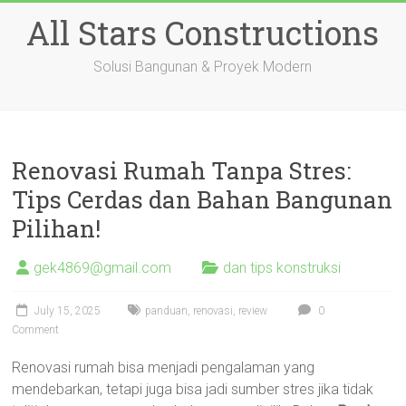
Skip
All Stars Constructions
to
content
Solusi Bangunan & Proyek Modern
Renovasi Rumah Tanpa Stres:
Tips Cerdas dan Bahan Bangunan
Pilihan!
gek4869@gmail.com
dan tips konstruksi
July 15, 2025
panduan
,
renovasi
,
review
0
Comment
Renovasi rumah bisa menjadi pengalaman yang
mendebarkan, tetapi juga bisa jadi sumber stres jika tidak