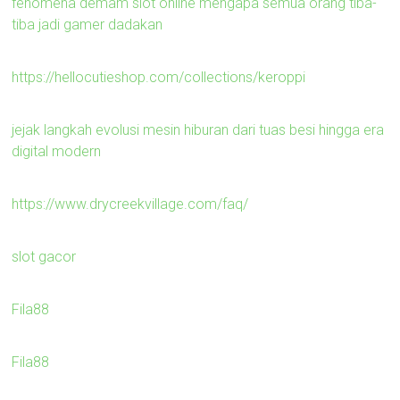
fenomena demam slot online mengapa semua orang tiba-
tiba jadi gamer dadakan
https://hellocutieshop.com/collections/keroppi
jejak langkah evolusi mesin hiburan dari tuas besi hingga era
digital modern
https://www.drycreekvillage.com/faq/
slot gacor
Fila88
Fila88