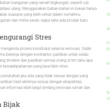
bahan bangunan yang ramah lingkungan, seperti cat
didaur ulang. Menggunakan bahan-bahan ini bukan hanya
o
ptakan suasana yang lebih sehat dalam rumahmu.
gunan dan minta saran, siapa tahu ada produk baru
a
engurangi Stres
P
 mengelola proses konstruksi selama renovasi. Salah
B
amu bekerja dengan kontraktor, pastikan untuk selalu
g timeline dan pastikan semua orang di tim tahu apa
H
i kesalahpahaman yang bisa bikin stres.
nta perubahan jika ada yang tidak sesuai dengan yang
li
pastikan hasil akhirnya sesuai dengan ekspektasi.
n informasi lebih lanjut tentang renovasi rumah dan
f
o
 Bijak