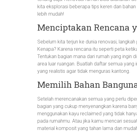
kita eksplorasi beberapa tips keren dan bahan
lebih mudah!
Menciptakan Rencana y
Sebelum kita terjun ke dunia renovasi, langk
Kenapa? Karena rencana itu seperti peta ketika 
Tentukan bagian mana dari rumah yang ingin di
area luar ruangan. Buatlah daftar semua yang 
yang realistis agar tidak menguras kantong.
Memilih Bahan Banguna
Setelah merencanakan semua yang perlu diperb
bagian yang cukup menyenangkan karena banyak
menggunakan kayu reclaimed yang tidak hanya
pada rumahmu. Atau jika kamu mencari sesua
material komposit yang tahan lama dan muda