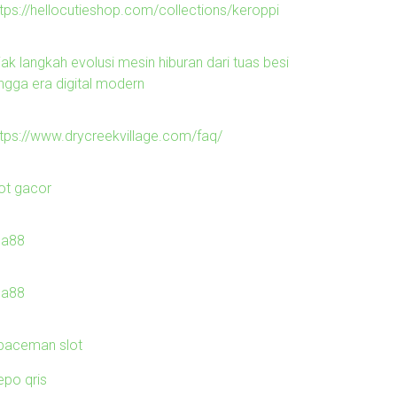
ttps://hellocutieshop.com/collections/keroppi
jak langkah evolusi mesin hiburan dari tuas besi
ingga era digital modern
ttps://www.drycreekvillage.com/faq/
lot gacor
ila88
ila88
paceman slot
epo qris