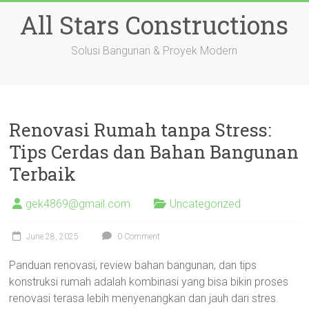
Skip
All Stars Constructions
to
content
Solusi Bangunan & Proyek Modern
Renovasi Rumah tanpa Stress:
Tips Cerdas dan Bahan Bangunan
Terbaik
gek4869@gmail.com
Uncategorized
June 28, 2025
0 Comment
Panduan renovasi, review bahan bangunan, dan tips
konstruksi rumah adalah kombinasi yang bisa bikin proses
renovasi terasa lebih menyenangkan dan jauh dari stres.