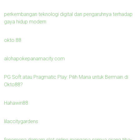
perkembangan teknologi digital dan pengaruhnya terhadap
gaya hidup modern
okto 88
alohapokepanamacity.com
PG Soft atau Pragmatic Play: Pilih Mana untuk Bermain di
Okto88?
Hahawin88
lilaccitygardens
fenomena demam slot online mengapa semua orang tiba-