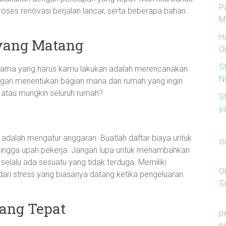
P
oses renovasi berjalan lancar, serta beberapa bahan
M
H
yang Matang
O
S
tama yang harus kamu lakukan adalah merencanakan
N
ngan menentukan bagian mana dari rumah yang ingin
 atau mungkin seluruh rumah?
S
ya
i adalah mengatur anggaran. Buatlah daftar biaya untuk
s
 hingga upah pekerja. Jangan lupa untuk menambahkan
, selalu ada sesuatu yang tidak terduga. Memiliki
O
ri stress yang biasanya datang ketika pengeluaran
So
ang Tepat
p
p