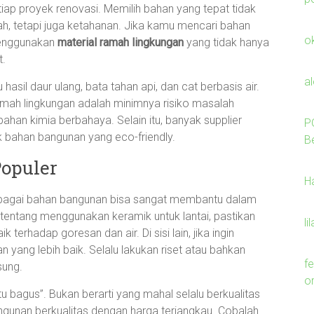
iap proyek renovasi. Memilih bahan yang tepat tidak
h, tetapi juga ketahanan. Jika kamu mencari bahan
o
menggunakan
material ramah lingkungan
yang tidak hanya
t.
a
asil daur ulang, bata tahan api, dan cat berbasis air.
amah lingkungan adalah minimnya risiko masalah
bahan kimia berbahaya. Selain itu, banyak supplier
P
bahan bangunan yang eco-friendly.
B
opuler
H
rbagai bahan bangunan bisa sangat membantu dalam
r tentang menggunakan keramik untuk lantai, pastikan
li
terhadap goresan dan air. Di sisi lain, jika ingin
an yang lebih baik. Selalu lakukan riset atau bahkan
f
sung.
o
itu bagus”. Bukan berarti yang mahal selalu berkualitas
gunan berkualitas dengan harga terjangkau. Cobalah