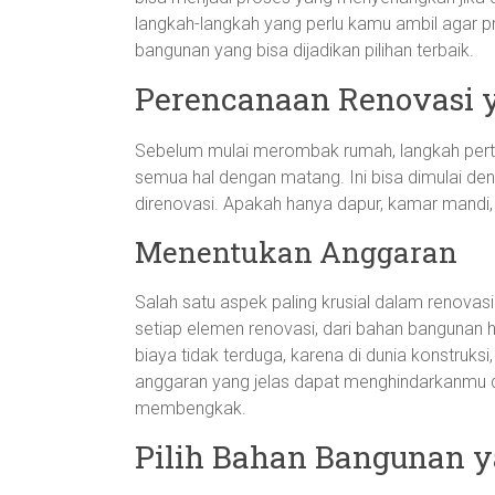
langkah-langkah yang perlu kamu ambil agar pr
bangunan yang bisa dijadikan pilihan terbaik.
Perencanaan Renovasi 
Sebelum mulai merombak rumah, langkah per
semua hal dengan matang. Ini bisa dimulai de
direnovasi. Apakah hanya dapur, kamar mandi,
Menentukan Anggaran
Salah satu aspek paling krusial dalam renovas
setiap elemen renovasi, dari bahan bangunan
biaya tidak terduga, karena di dunia konstruksi
anggaran yang jelas dapat menghindarkanmu da
membengkak.
Pilih Bahan Bangunan y