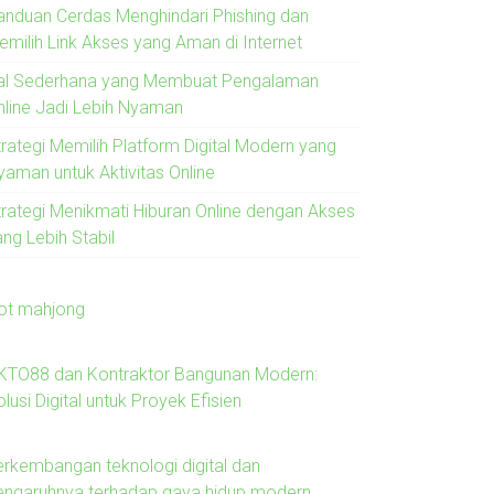
anduan Cerdas Menghindari Phishing dan
emilih Link Akses yang Aman di Internet
al Sederhana yang Membuat Pengalaman
nline Jadi Lebih Nyaman
trategi Memilih Platform Digital Modern yang
yaman untuk Aktivitas Online
trategi Menikmati Hiburan Online dengan Akses
ng Lebih Stabil
lot mahjong
KTO88 dan Kontraktor Bangunan Modern:
lusi Digital untuk Proyek Efisien
erkembangan teknologi digital dan
engaruhnya terhadap gaya hidup modern