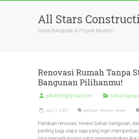
Skip
to
All Stars Construct
content
Solusi Bangunan & Proyek Modern
Renovasi Rumah Tanpa Str
Bangunan Pilihanmu!
gek4869@gmail.com
bahan bangu
July 21, 2025
panduan
,
renovasi
,
review
Panduan renovasi, review bahan bangunan, dan
penting bagi siapa saja yang ingin memperba
bisa menjadi proses yang menyenangkan jika d