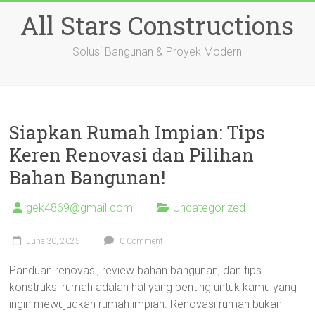
Skip
All Stars Constructions
to
content
Solusi Bangunan & Proyek Modern
Siapkan Rumah Impian: Tips
Keren Renovasi dan Pilihan
Bahan Bangunan!
gek4869@gmail.com
Uncategorized
June 30, 2025
0 Comment
Panduan renovasi, review bahan bangunan, dan tips
konstruksi rumah adalah hal yang penting untuk kamu yang
ingin mewujudkan rumah impian. Renovasi rumah bukan