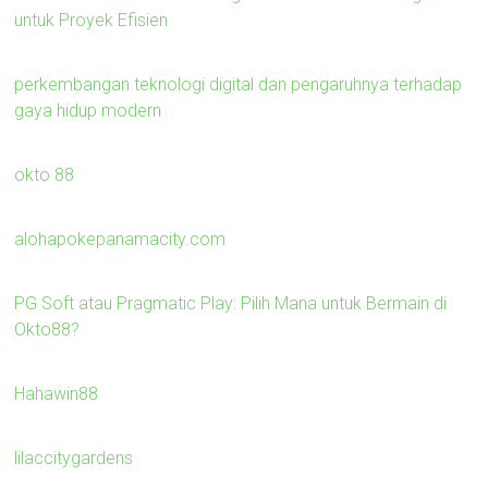
untuk Proyek Efisien
perkembangan teknologi digital dan pengaruhnya terhadap
gaya hidup modern
okto 88
alohapokepanamacity.com
PG Soft atau Pragmatic Play: Pilih Mana untuk Bermain di
Okto88?
Hahawin88
lilaccitygardens