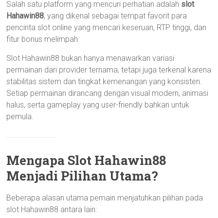
Salah satu platform yang mencuri perhatian adalah
slot
Hahawin88
, yang dikenal sebagai tempat favorit para
pencinta slot online yang mencari keseruan, RTP tinggi, dan
fitur bonus melimpah.
Slot Hahawin88 bukan hanya menawarkan variasi
permainan dari provider ternama, tetapi juga terkenal karena
stabilitas sistem dan tingkat kemenangan yang konsisten.
Setiap permainan dirancang dengan visual modern, animasi
halus, serta gameplay yang user-friendly bahkan untuk
pemula.
Mengapa Slot Hahawin88
Menjadi Pilihan Utama?
Beberapa alasan utama pemain menjatuhkan pilihan pada
slot Hahawin88 antara lain: