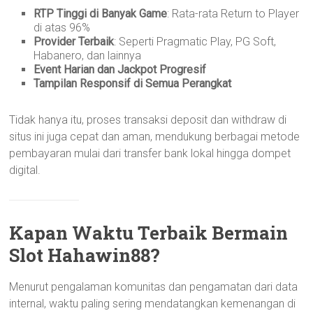
RTP Tinggi di Banyak Game
: Rata-rata Return to Player
di atas 96%
Provider Terbaik
: Seperti Pragmatic Play, PG Soft,
Habanero, dan lainnya
Event Harian dan Jackpot Progresif
Tampilan Responsif di Semua Perangkat
Tidak hanya itu, proses transaksi deposit dan withdraw di
situs ini juga cepat dan aman, mendukung berbagai metode
pembayaran mulai dari transfer bank lokal hingga dompet
digital.
Kapan Waktu Terbaik Bermain
Slot Hahawin88?
Menurut pengalaman komunitas dan pengamatan dari data
internal, waktu paling sering mendatangkan kemenangan di