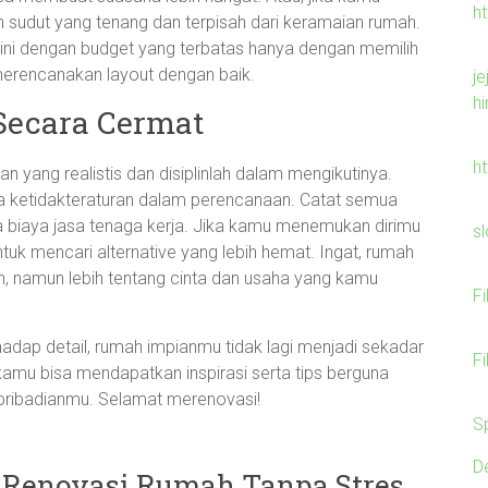
h
n sudut yang tenang dan terpisah dari keramaian rumah.
ini dengan budget yang terbatas hanya dengan memilih
erencanakan layout dengan baik.
je
h
Secara Cermat
h
n yang realistis dan disiplinlah dalam mengikutinya.
a ketidakteraturan dalam perencanaan. Catat semua
a biaya jasa tenaga kerja. Jika kamu menemukan dirimu
s
ntuk mencari alternative yang lebih hemat. Ingat, rumah
n, namun lebih tentang cinta dan usaha yang kamu
F
adap detail, rumah impianmu tidak lagi menjadi sekadar
F
amu bisa mendapatkan inspirasi serta tips berguna
pribadianmu. Selamat merenovasi!
S
D
s Renovasi Rumah Tanpa Stres