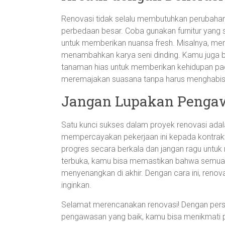
Renovasi tidak selalu membutuhkan perubahan
perbedaan besar. Coba gunakan furnitur yang
untuk memberikan nuansa fresh. Misalnya, men
menambahkan karya seni dinding. Kamu juga b
tanaman hias untuk memberikan kehidupan pada
meremajakan suasana tanpa harus menghabis
Jangan Lupakan Penga
Satu kunci sukses dalam proyek renovasi ada
mempercayakan pekerjaan ini kepada kontrakto
progres secara berkala dan jangan ragu untu
terbuka, kamu bisa memastikan bahwa semua be
menyenangkan di akhir. Dengan cara ini, renov
inginkan.
Selamat merencanakan renovasi! Dengan persi
pengawasan yang baik, kamu bisa menikmati pr