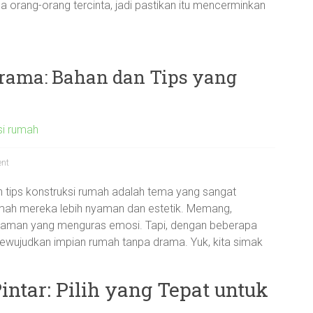
a orang-orang tercinta, jadi pastikan itu mencerminkan
ama: Bahan dan Tips yang
si rumah
nt
 tips konstruksi rumah adalah tema yang sangat
mah mereka lebih nyaman dan estetik. Memang,
alaman yang menguras emosi. Tapi, dengan beberapa
mewujudkan impian rumah tanpa drama. Yuk, kita simak
ntar: Pilih yang Tepat untuk