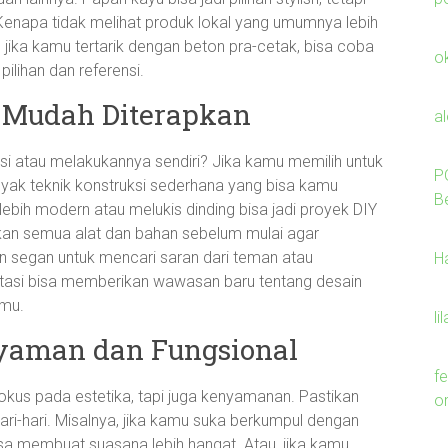
Kenapa tidak melihat produk lokal yang umumnya lebih
 jika kamu tertarik dengan beton pra-cetak, bisa coba
o
pilihan dan referensi.
 Mudah Diterapkan
a
i atau melakukannya sendiri? Jika kamu memilih untuk
P
yak teknik konstruksi sederhana yang bisa kamu
B
ebih modern atau melukis dinding bisa jadi proyek DIY
an semua alat dan bahan sebelum mulai agar
an segan untuk mencari saran dari teman atau
H
tasi bisa memberikan wawasan baru tentang desain
hmu.
li
yaman dan Fungsional
f
fokus pada estetika, tapi juga kenyamanan. Pastikan
o
ri-hari. Misalnya, jika kamu suka berkumpul dengan
sa membuat suasana lebih hangat. Atau, jika kamu