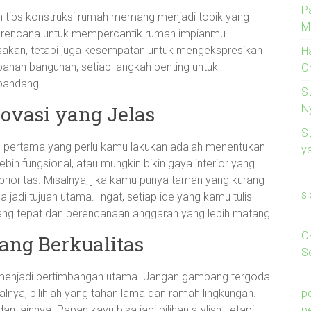
P
n tips konstruksi rumah memang menjadi topik yang
M
berencana untuk mempercantik rumah impianmu.
akan, tetapi juga kesempatan untuk mengekspresikan
H
 bahan bangunan, setiap langkah penting untuk
O
pandang.
S
ovasi yang Jelas
N
S
h pertama yang perlu kamu lakukan adalah menentukan
ya
ih fungsional, atau mungkin bikin gaya interior yang
rioritas. Misalnya, jika kamu punya taman yang kurang
s
jadi tujuan utama. Ingat, setiap ide yang kamu tulis
g tepat dan perencanaan anggaran yang lebih matang.
O
ang Berkualitas
So
s menjadi pertimbangan utama. Jangan gampang tergoda
p
alnya, pilihlah yang tahan lama dan ramah lingkungan.
p
an lainnya. Papan kayu bisa jadi pilihan stylish, tetapi