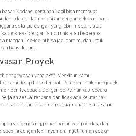
 besar. Kadang, sentuhan kecil bisa membuat
 sudah ada dan kombinasikan dengan dekorasi baru
gganti sofa tua dengan yang lebih modern, atau
isa berkreasi dengan lampu unik atau beberapa
 ruangan. Ide-ide ini bisa jadi cara mudah untuk
kan banyak uang.
wasan Proyek
lah pengawasan yang aktif. Meskipun kamu
r, kamu tetap harus terlibat. Pastikan untuk mengecek
k memberi feedback. Dengan berkomunikasi secara
rjalan sesuai rencana dan tidak ada kejutan tak
asi bisa berjalan lancar dan sesuai dengan yang kamu
apan yang matang, pilihan bahan yang cerdas, dan
oses ini dengan lebih nyaman. Ingat, rumah adalah