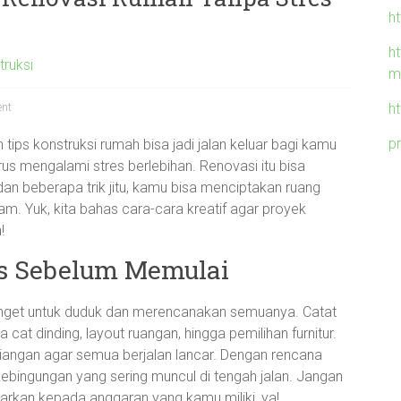
h
h
truksi
m
h
nt
p
tips konstruksi rumah bisa jadi jalan keluar bagi kamu
s mengalami stres berlebihan. Renovasi itu bisa
an beberapa trik jitu, kamu bisa menciptakan ruang
. Yuk, kita bahas cara-cara kreatif agar proyek
!
as Sebelum Memulai
banget untuk duduk dan merencanakan semuanya. Catat
 cat dinding, layout ruangan, hingga pemilihan furnitur.
riangan agar semua berjalan lancar. Dengan rencana
bingungan yang sering muncul di tengah jalan. Jangan
sarkan kepada anggaran yang kamu miliki, ya!