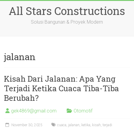
Skip
All Stars Constructions
to
content
Solusi Bangunan & Proyek Modern
jalanan
Kisah Dari Jalanan: Apa Yang
Terjadi Ketika Cuaca Tiba-Tiba
Berubah?
gek4869@gmail.com
Otomotif
November 30, 2025
cuaca
,
jalanan
,
ketika
,
kisah
,
terjadi