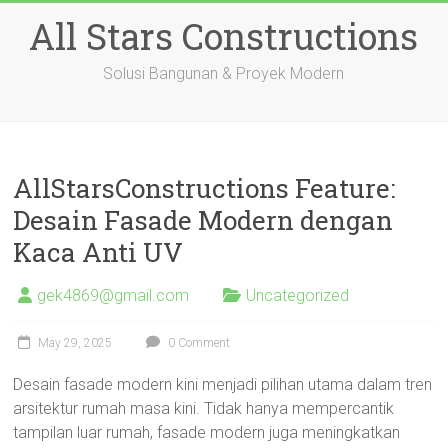
Skip
All Stars Constructions
to
content
Solusi Bangunan & Proyek Modern
AllStarsConstructions Feature:
Desain Fasade Modern dengan
Kaca Anti UV
gek4869@gmail.com
Uncategorized
May 29, 2025
0 Comment
Desain fasade modern kini menjadi pilihan utama dalam tren
arsitektur rumah masa kini. Tidak hanya mempercantik
tampilan luar rumah, fasade modern juga meningkatkan