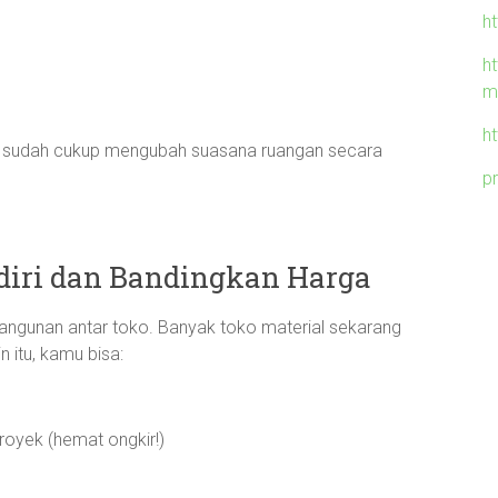
h
h
m
h
a sudah cukup mengubah suasana ruangan secara
p
ndiri dan Bandingkan Harga
gunan antar toko. Banyak toko material sekarang
n itu, kamu bisa:
royek (hemat ongkir!)