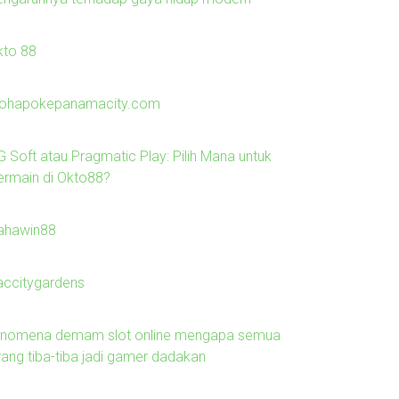
kto 88
lohapokepanamacity.com
G Soft atau Pragmatic Play: Pilih Mana untuk
ermain di Okto88?
ahawin88
laccitygardens
enomena demam slot online mengapa semua
rang tiba-tiba jadi gamer dadakan