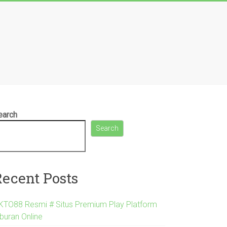
earch
Search
Recent Posts
KTO88 Resmi # Situs Premium Play Platform
iburan Online