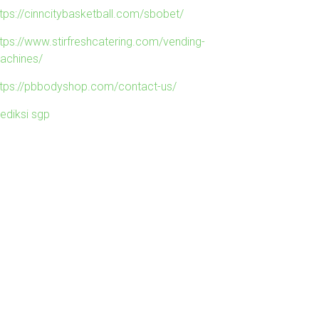
ttps://cinncitybasketball.com/sbobet/
ttps://www.stirfreshcatering.com/vending-
achines/
ttps://pbbodyshop.com/contact-us/
rediksi sgp