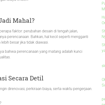
P
M
H
Jadi Mahal?
O
S
rapa faktor: perubahan desain di tengah jalan,
N
ngnya perencanaan. Bahkan, hal kecil seperti mengganti
ebih besar jika tidak diawasi.
S
ya
aya bahwa perencanaan yang matang adalah kunci
alitas.
s
si Secara Detil
O
So
in direnovasi, perkiraan biaya, serta waktu pengerjaan.
p
?
p