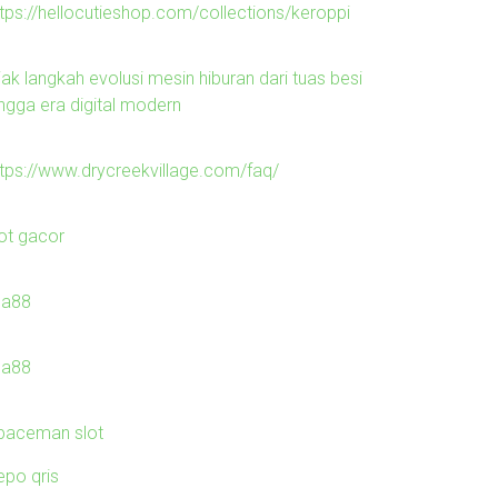
ttps://hellocutieshop.com/collections/keroppi
jak langkah evolusi mesin hiburan dari tuas besi
ingga era digital modern
ttps://www.drycreekvillage.com/faq/
lot gacor
ila88
ila88
paceman slot
epo qris