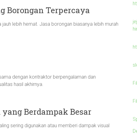
h
g Borongan Terpercaya
je
 jauh lebih hemat. Jasa borongan biasanya lebih murah
h
h
s
sama dengan kontraktor berpengalaman dan
F
alitas hasil akhirnya.
F
i yang Berdampak Besar
S
paling sering digunakan atau memberi dampak visual
D