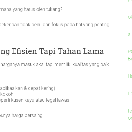
n mana yang harus oleh tukang?
o
ekerjaan tidak perlu dan fokus pada hal yang penting.
a
ang Efisien Tapi Tahan Lama
P
B
 harganya masuk akal tapi memiliki kualitas yang baik
H
plikasikan & cepat kering)
li
 kokoh
eperti kusen kayu atau tegel lawas
f
 punya harga bersaing.
o