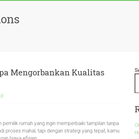
ions
pa Mengorbankan Kualitas
S
ed
eh pemilik rumah yang ingin memperbaiki tampilan tanpa
O
 proses mahal, tapi dengan strategi yang tepat, kamu
H
an biaya efisien.