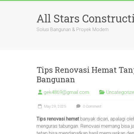
Skip
to
All Stars Construct
content
Solusi Bangunan & Proyek Modern
Tips Renovasi Hemat Tan
Bangunan
gek4869@gmail.com
Uncategoriz
May 29, 2025
0 Comment
Tips renovasi hemat
banyak dicari, apalagi ol
menguras tabungan. Renovasi memang bisa jadi
tetap bisa mendapatkan hasil memuaskan deng