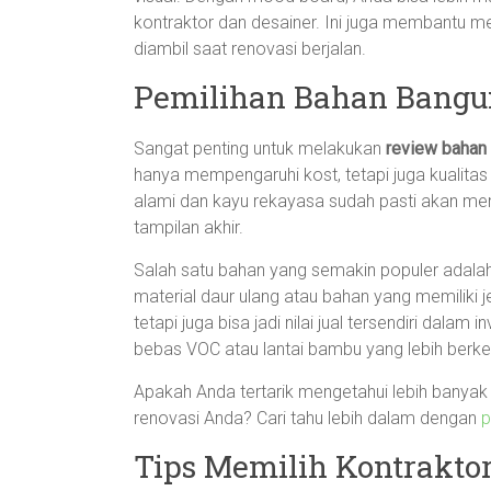
kontraktor dan desainer. Ini juga membantu m
diambil saat renovasi berjalan.
Pemilihan Bahan Bangu
Sangat penting untuk melakukan
review bahan
hanya mempengaruhi kost, tetapi juga kualitas
alami dan kayu rekayasa sudah pasti akan m
tampilan akhir.
Salah satu bahan yang semakin populer adal
material daur ulang atau bahan yang memiliki j
tetapi juga bisa jadi nilai jual tersendiri dal
bebas VOC atau lantai bambu yang lebih berkel
Apakah Anda tertarik mengetahui lebih banyak
renovasi Anda? Cari tahu lebih dalam dengan
p
Tips Memilih Kontrakto