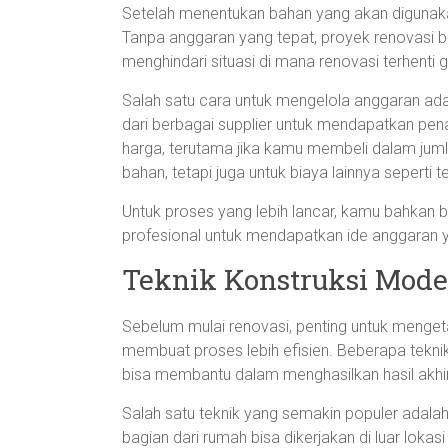
Setelah menentukan bahan yang akan digunaka
Tanpa anggaran yang tepat, proyek renovasi bi
menghindari situasi di mana renovasi terhenti 
Salah satu cara untuk mengelola anggaran ada
dari berbagai supplier untuk mendapatkan pen
harga, terutama jika kamu membeli dalam juml
bahan, tetapi juga untuk biaya lainnya seperti te
Untuk proses yang lebih lancar, kamu bahkan
profesional untuk mendapatkan ide anggaran ya
Teknik Konstruksi Mode
Sebelum mulai renovasi, penting untuk menget
membuat proses lebih efisien. Beberapa teknik
bisa membantu dalam menghasilkan hasil akhir 
Salah satu teknik yang semakin populer adal
bagian dari rumah bisa dikerjakan di luar lok