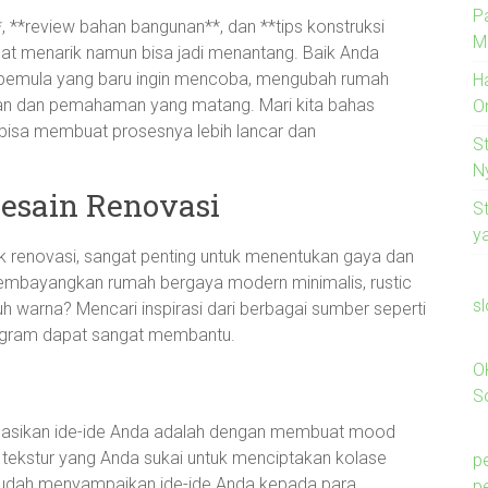
P
, **review bahan bangunan**, dan **tips konstruksi
M
at menarik namun bisa jadi menantang. Baik Anda
au pemula yang baru ingin mencoba, mengubah rumah
H
pan dan pemahaman yang matang. Mari kita bahas
O
bisa membuat prosesnya lebih lancar dan
S
N
esain Renovasi
S
ya
k renovasi, sangat penting untuk menentukan gaya dan
embayangkan rumah bergaya modern minimalis, rustic
s
 warna? Mencari inspirasi dari berbagai sumber seperti
stagram dapat sangat membantu.
O
So
lisasikan ide-ide Anda adalah dengan membuat mood
tekstur yang Anda sukai untuk menciptakan kolase
p
 mudah menyampaikan ide-ide Anda kepada para
p