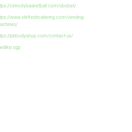
ttps://cinncitybasketball.com/sbobet/
ttps://www.stirfreshcatering.com/vending-
achines/
ttps://pbbodyshop.com/contact-us/
rediksi sgp