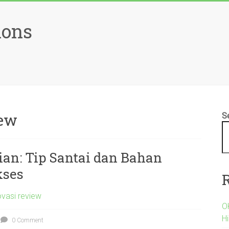
ions
iew
S
an: Tip Santai dan Bahan
kses
vasi review
O
H
0 Comment