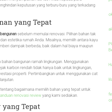
enghindari keputusan yang terburu-buru yang terkadang
o
nan yang Tepat
a
 bangunan
sebelum memulai renovasi. Pilihan bahan tak
 dan estetika rumah Anda. Misalnya, memilih antara kayu
P
emberi dampak berbeda, baik dalam hal biaya maupun
B
ah bahan bangunan ramah lingkungan. Menggunakan
H
ejak karbon rendah tidak hanya baik untuk lingkungan,
am investasi properti. Pertimbangkan untuk menggunakan cat
li
anjutan.
 tentang bagaimana memilih bahan yang tepat untuk
f
anduan renovasi review
yang kami sediakan.
o
r yang Tepat