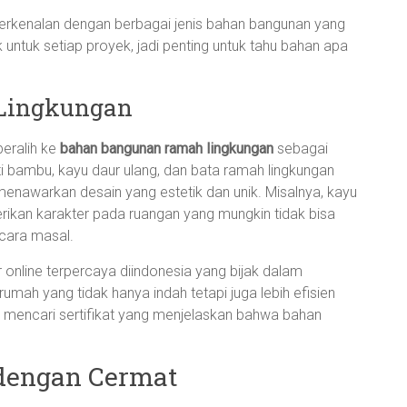
berkenalan dengan berbagai jenis bahan bangunan yang
untuk setiap proyek, jadi penting untuk tahu bahan apa
Lingkungan
beralih ke
bahan bangunan ramah lingkungan
sebagai
erti bambu, kayu daur ulang, dan bata ramah lingkungan
 menawarkan desain yang estetik dan unik. Misalnya, kayu
erikan karakter pada ruangan yang mungkin tidak bisa
ecara masal.
 online terpercaya diindonesia yang bijak dalam
ah yang tidak hanya indah tetapi juga lebih efisien
u mencari sertifikat yang menjelaskan bahwa bahan
dengan Cermat