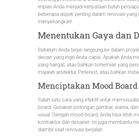
impian Anda menjadi kenyataan butuh persia
beberapa aspek penting dalam renovasi yang 
menyenangkan!
Menentukan Gaya dan D
Sebelum Anda terjun langsung ke dalam proye
desain yang ingin Anda capai. Apakah Anda m
yang hangat, atau bahkan bohemian yang penuh
majalah arsitektur, Pinterest, atau bahkan In
Menciptakan Mood Board
Salah satu cara yang efektif untuk memvisua
board. Gunakan potongan gambar, warna, dan 
visual. Dengan mood board, Anda bisa lebih
kontraktor dan desainer. Ini juga membantu m
diambil saat renovasi berjalan.