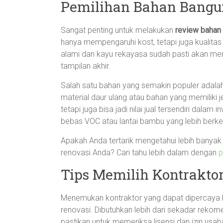
Pemilihan Bahan Bangu
Sangat penting untuk melakukan
review bahan
hanya mempengaruhi kost, tetapi juga kualitas
alami dan kayu rekayasa sudah pasti akan m
tampilan akhir.
Salah satu bahan yang semakin populer adal
material daur ulang atau bahan yang memiliki j
tetapi juga bisa jadi nilai jual tersendiri dal
bebas VOC atau lantai bambu yang lebih berkel
Apakah Anda tertarik mengetahui lebih banyak
renovasi Anda? Cari tahu lebih dalam dengan
p
Tips Memilih Kontrakto
Menemukan kontraktor yang dapat dipercaya b
renovasi. Dibutuhkan lebih dari sekadar reko
pastikan untuk memeriksa lisensi dan izin usah