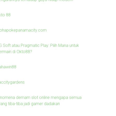
kto 88
lohapokepanamacity.com
G Soft atau Pragmatic Play: Pilih Mana untuk
ermain di Okto88?
ahawin88
laccitygardens
enomena demam slot online mengapa semua
rang tiba-tiba jadi gamer dadakan