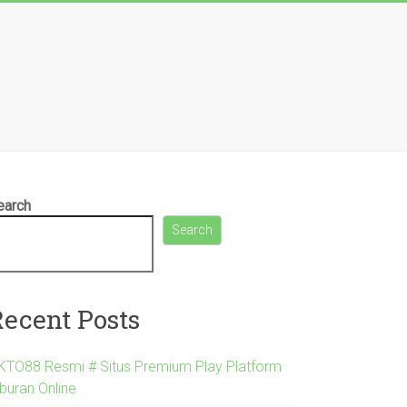
earch
Search
Recent Posts
KTO88 Resmi # Situs Premium Play Platform
iburan Online