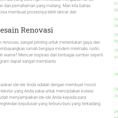
P
pan dan pemahaman yang matang. Mari kita bahas
M
bisa membuat prosesnya lebih lancar dan
H
O
esain Renovasi
S
N
k renovasi, sangat penting untuk menentukan gaya dan
embayangkan rumah bergaya modern minimalis, rustic
S
 warna? Mencari inspirasi dari berbagai sumber seperti
ya
stagram dapat sangat membantu.
s
lisasikan ide-ide Anda adalah dengan membuat mood
O
tekstur yang Anda sukai untuk menciptakan kolase
So
 mudah menyampaikan ide-ide Anda kepada para
enghindari keputusan yang terburu-buru yang terkadang
p
p