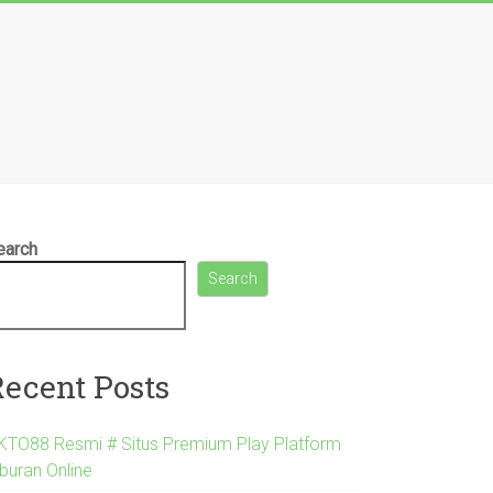
earch
Search
Recent Posts
KTO88 Resmi # Situs Premium Play Platform
iburan Online