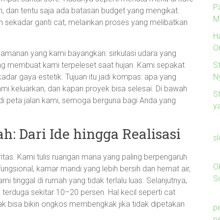
P
n, dan tentu saja ada batasan budget yang mengikat.
M
n sekadar ganti cat, melainkan proses yang melibatkan
H
O
nyamanan yang kami bayangkan: sirkulasi udara yang
S
ing membuat kami terpeleset saat hujan. Kami sepakat
N
dar gaya estetik. Tujuan itu jadi kompas: apa yang
kami keluarkan, dan kapan proyek bisa selesai. Di bawah
S
adi peta jalan kami, semoga berguna bagi Anda yang
ya
 Dari Ide hingga Realisasi
s
tas. Kami tulis ruangan mana yang paling berpengaruh
O
ungsional, kamar mandi yang lebih bersih dan hemat air,
So
i tinggal di rumah yang tidak terlalu luas. Selanjutnya,
terduga sekitar 10–20 persen. Hal kecil seperti cat
letak bisa bikin ongkos membengkak jika tidak dipetakan
p
p