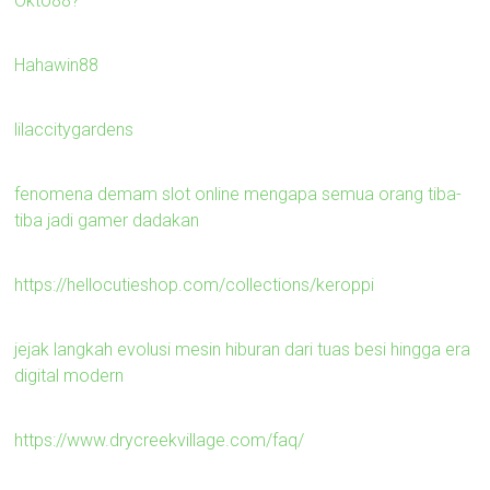
Okto88?
Hahawin88
lilaccitygardens
fenomena demam slot online mengapa semua orang tiba-
tiba jadi gamer dadakan
https://hellocutieshop.com/collections/keroppi
jejak langkah evolusi mesin hiburan dari tuas besi hingga era
digital modern
https://www.drycreekvillage.com/faq/