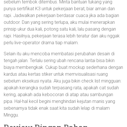
sebelum tembok ditembus. Minta bantuan tukang yang
punya sertifikat K3 untuk pekerjaan berat, biar aman dan
rapi. Jadwalkan pekerjaan berdasar cuaca jika ada bagian
outdoor. Dan yang sering terlupa, aku mulai menerapkan
prinsip ukur dua kali, potong satu kali, lalu pasang dengan
rapi. Hasilnya, pekerjaan terasa lebih teratur dan aku nggak
perlu live-operator drama tiap malam.
Selain itu aku mencoba membatasi perubahan desain di
tengah jalan. Terlalu sering ubah rencana lantai bisa bikin
biaya membengkak. Cukup buat mockup sederhana dengan
kardus atau kertas stiker untuk memvisualisasi ruang
sebelum eksekusi nyata. Aku juga bikin check list mingguan:
apakah kerangka sudah terpasang rata, apakah cat sudah
kering, apakah ada kebocoran di atap atau sambungan
pipa. Hal-hal kecil begini menghindari kejutan manis yang
sebenarnya tidak enak saat kita sudah lelap di malam
Minggu.