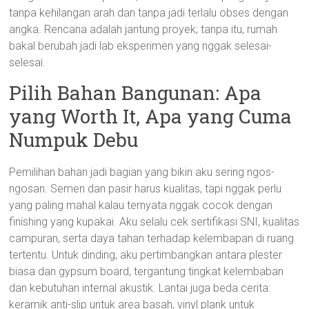
tanpa kehilangan arah dan tanpa jadi terlalu obses dengan
angka. Rencana adalah jantung proyek; tanpa itu, rumah
bakal berubah jadi lab eksperimen yang nggak selesai-
selesai.
Pilih Bahan Bangunan: Apa
yang Worth It, Apa yang Cuma
Numpuk Debu
Pemilihan bahan jadi bagian yang bikin aku sering ngos-
ngosan. Semen dan pasir harus kualitas, tapi nggak perlu
yang paling mahal kalau ternyata nggak cocok dengan
finishing yang kupakai. Aku selalu cek sertifikasi SNI, kualitas
campuran, serta daya tahan terhadap kelembapan di ruang
tertentu. Untuk dinding, aku pertimbangkan antara plester
biasa dan gypsum board, tergantung tingkat kelembaban
dan kebutuhan internal akustik. Lantai juga beda cerita:
keramik anti-slip untuk area basah, vinyl plank untuk