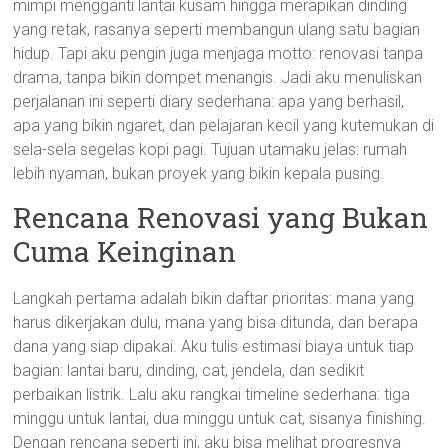
mimpi mengganti lantai kusam hingga merapikan dinding
yang retak, rasanya seperti membangun ulang satu bagian
hidup. Tapi aku pengin juga menjaga motto: renovasi tanpa
drama, tanpa bikin dompet menangis. Jadi aku menuliskan
perjalanan ini seperti diary sederhana: apa yang berhasil,
apa yang bikin ngaret, dan pelajaran kecil yang kutemukan di
sela-sela segelas kopi pagi. Tujuan utamaku jelas: rumah
lebih nyaman, bukan proyek yang bikin kepala pusing.
Rencana Renovasi yang Bukan
Cuma Keinginan
Langkah pertama adalah bikin daftar prioritas: mana yang
harus dikerjakan dulu, mana yang bisa ditunda, dan berapa
dana yang siap dipakai. Aku tulis estimasi biaya untuk tiap
bagian: lantai baru, dinding, cat, jendela, dan sedikit
perbaikan listrik. Lalu aku rangkai timeline sederhana: tiga
minggu untuk lantai, dua minggu untuk cat, sisanya finishing.
Dengan rencana seperti ini, aku bisa melihat progresnya