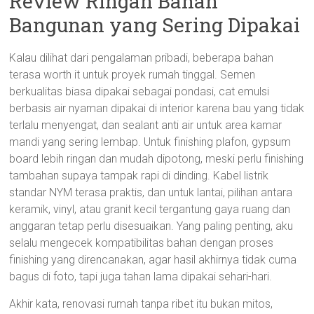
Review Ringan Bahan
Bangunan yang Sering Dipakai
Kalau dilihat dari pengalaman pribadi, beberapa bahan
terasa worth it untuk proyek rumah tinggal. Semen
berkualitas biasa dipakai sebagai pondasi, cat emulsi
berbasis air nyaman dipakai di interior karena bau yang tidak
terlalu menyengat, dan sealant anti air untuk area kamar
mandi yang sering lembap. Untuk finishing plafon, gypsum
board lebih ringan dan mudah dipotong, meski perlu finishing
tambahan supaya tampak rapi di dinding. Kabel listrik
standar NYM terasa praktis, dan untuk lantai, pilihan antara
keramik, vinyl, atau granit kecil tergantung gaya ruang dan
anggaran tetap perlu disesuaikan. Yang paling penting, aku
selalu mengecek kompatibilitas bahan dengan proses
finishing yang direncanakan, agar hasil akhirnya tidak cuma
bagus di foto, tapi juga tahan lama dipakai sehari-hari.
Akhir kata, renovasi rumah tanpa ribet itu bukan mitos,