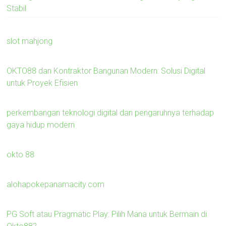
Stabil
slot mahjong
OKTO88 dan Kontraktor Bangunan Modern: Solusi Digital
untuk Proyek Efisien
perkembangan teknologi digital dan pengaruhnya terhadap
gaya hidup modern
okto 88
alohapokepanamacity.com
PG Soft atau Pragmatic Play: Pilih Mana untuk Bermain di