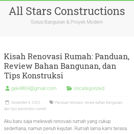
Skip
All Stars Constructions
to
content
Solusi Bangunan & Proyek Modern
Kisah Renovasi Rumah: Panduan,
Review Bahan Bangunan, dan
Tips Konstruksi
gek4869@gmail.com
Uncategorized
November 4, 2025
Panduan renovasi, review bahan bangunan,
dan tips konstruksi rumah
Aku baru saja melewati renovasi rumah yang cukup
sederhana, namun penuh kejutan. Rumah lama kami terasa