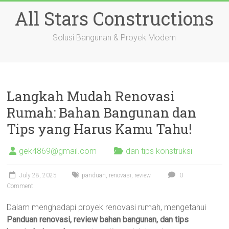
Skip
All Stars Constructions
to
content
Solusi Bangunan & Proyek Modern
Langkah Mudah Renovasi
Rumah: Bahan Bangunan dan
Tips yang Harus Kamu Tahu!
gek4869@gmail.com
dan tips konstruksi
July 28, 2025
panduan
,
renovasi
,
review
0
Comment
Dalam menghadapi proyek renovasi rumah, mengetahui
Panduan renovasi, review bahan bangunan, dan tips