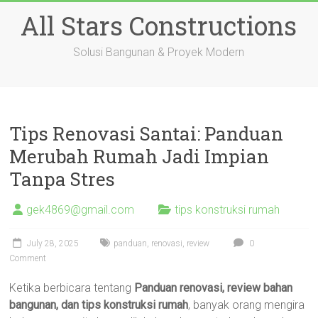
Skip
All Stars Constructions
to
content
Solusi Bangunan & Proyek Modern
Tips Renovasi Santai: Panduan
Merubah Rumah Jadi Impian
Tanpa Stres
gek4869@gmail.com
tips konstruksi rumah
July 28, 2025
panduan
,
renovasi
,
review
0
Comment
Ketika berbicara tentang
Panduan renovasi, review bahan
bangunan, dan tips konstruksi rumah
, banyak orang mengira