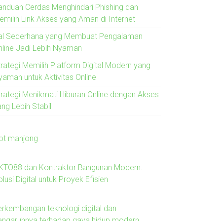
anduan Cerdas Menghindari Phishing dan
emilih Link Akses yang Aman di Internet
al Sederhana yang Membuat Pengalaman
nline Jadi Lebih Nyaman
trategi Memilih Platform Digital Modern yang
yaman untuk Aktivitas Online
trategi Menikmati Hiburan Online dengan Akses
ng Lebih Stabil
lot mahjong
KTO88 dan Kontraktor Bangunan Modern:
lusi Digital untuk Proyek Efisien
erkembangan teknologi digital dan
engaruhnya terhadap gaya hidup modern