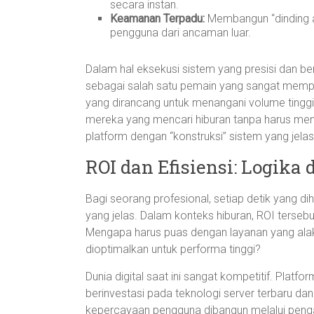
secara instan.
Keamanan Terpadu:
Membangun “dinding ap
pengguna dari ancaman luar.
Dalam hal eksekusi sistem yang presisi dan ber
sebagai salah satu pemain yang sangat memper
yang dirancang untuk menangani volume tinggi s
mereka yang mencari hiburan tanpa harus me
platform dengan “konstruksi” sistem yang jela
ROI dan Efisiensi: Logika 
Bagi seorang profesional, setiap detik yang dih
yang jelas. Dalam konteks hiburan, ROI terse
Mengapa harus puas dengan layanan yang ala
dioptimalkan untuk performa tinggi?
Dunia digital saat ini sangat kompetitif. Pla
berinvestasi pada teknologi server terbaru d
kepercayaan pengguna dibangun melalui penga