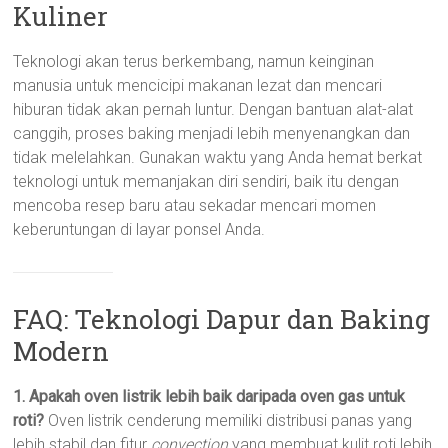
Kuliner
Teknologi akan terus berkembang, namun keinginan
manusia untuk mencicipi makanan lezat dan mencari
hiburan tidak akan pernah luntur. Dengan bantuan alat-alat
canggih, proses baking menjadi lebih menyenangkan dan
tidak melelahkan. Gunakan waktu yang Anda hemat berkat
teknologi untuk memanjakan diri sendiri, baik itu dengan
mencoba resep baru atau sekadar mencari momen
keberuntungan di layar ponsel Anda.
FAQ: Teknologi Dapur dan Baking
Modern
1. Apakah oven listrik lebih baik daripada oven gas untuk
roti?
Oven listrik cenderung memiliki distribusi panas yang
lebih stabil dan fitur
convection
yang membuat kulit roti lebih