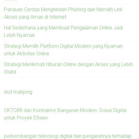
Panduan Cerdas Menghindari Phishing dan Memilih Link
Akses yang Aman di Internet
Hal Sederhana yang Membuat Pengalaman Online Jadi
Lebih Nyaman
Strategi Memilih Platform Digital Modern yang Nyaman
untuk Aktivitas Online
Strategi Menikmati Hiburan Online dengan Akses yang Lebih
Stabil
slot mahjong
OKTO88 dan Kontraktor Bangunan Modern: Solusi Digital
untuk Proyek Efisien
perkembangan teknologi digital dan pengaruhnya terhadap