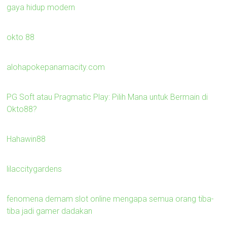
gaya hidup modern
okto 88
alohapokepanamacity.com
PG Soft atau Pragmatic Play: Pilih Mana untuk Bermain di
Okto88?
Hahawin88
lilaccitygardens
fenomena demam slot online mengapa semua orang tiba-
tiba jadi gamer dadakan