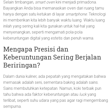
Selain timbangan,
smart oven
kini menjadi primadona.
Bayangkan Anda bisa memanaskan oven dari ruang tamu
hanya dengan satu ketukan di layar
smartphone
. Teknologi
ini memberikan kita lebih banyak waktu luang. Waktu luang
inilah yang sering kali kita gunakan untuk hal-hal yang
menyenangkan, seperti mengamati pola-pola
keberuntungan digital yang estetis dan penuh warna.
Mengapa Presisi dan
Keberuntungan Sering Berjalan
Beriringan?
Dalam dunia kuliner, ada pepatah yang mengatakan bahwa
memasak adalah seni, sementara baking adalah sains.
Sains membutuhkan ketepatan. Namun, koki terbaik pun
tahu bahwa ada faktor keberuntungan atau
luck
yang
terlibat, seperti suhu udara yang pas agar ragi mengembang
sempurna.