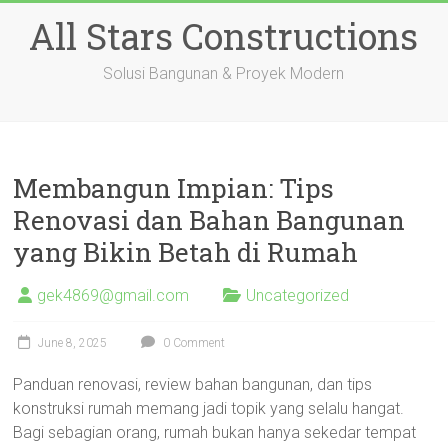
Skip
All Stars Constructions
to
content
Solusi Bangunan & Proyek Modern
Membangun Impian: Tips
Renovasi dan Bahan Bangunan
yang Bikin Betah di Rumah
gek4869@gmail.com
Uncategorized
June 8, 2025
0 Comment
Panduan renovasi, review bahan bangunan, dan tips
konstruksi rumah memang jadi topik yang selalu hangat.
Bagi sebagian orang, rumah bukan hanya sekedar tempat