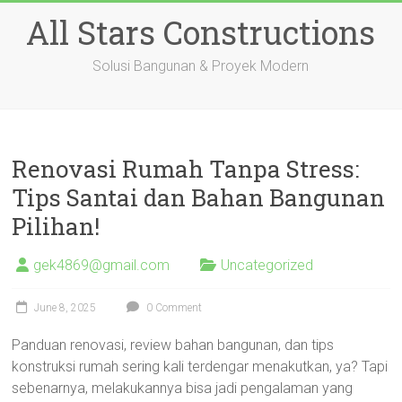
Skip
All Stars Constructions
to
content
Solusi Bangunan & Proyek Modern
Renovasi Rumah Tanpa Stress:
Tips Santai dan Bahan Bangunan
Pilihan!
gek4869@gmail.com
Uncategorized
June 8, 2025
0 Comment
Panduan renovasi, review bahan bangunan, dan tips
konstruksi rumah sering kali terdengar menakutkan, ya? Tapi
sebenarnya, melakukannya bisa jadi pengalaman yang