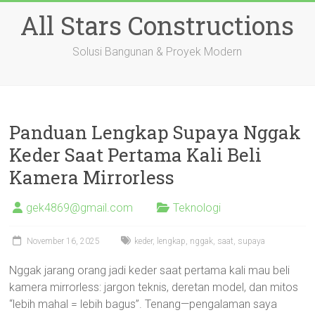
Skip
All Stars Constructions
to
content
Solusi Bangunan & Proyek Modern
Panduan Lengkap Supaya Nggak
Keder Saat Pertama Kali Beli
Kamera Mirrorless
gek4869@gmail.com
Teknologi
November 16, 2025
keder
,
lengkap
,
nggak
,
saat
,
supaya
Nggak jarang orang jadi keder saat pertama kali mau beli
kamera mirrorless: jargon teknis, deretan model, dan mitos
“lebih mahal = lebih bagus”. Tenang—pengalaman saya