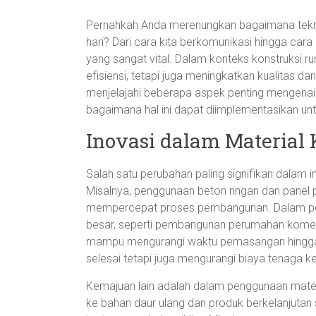
Pernahkah Anda merenungkan bagaimana teknol
hari? Dari cara kita berkomunikasi hingga ca
yang sangat vital. Dalam konteks konstruksi 
efisiensi, tetapi juga meningkatkan kualitas da
menjelajahi beberapa aspek penting mengenai 
bagaimana hal ini dapat diimplementasikan unt
Inovasi dalam Material 
Salah satu perubahan paling signifikan dalam 
Misalnya, penggunaan beton ringan dan panel pr
mempercepat proses pembangunan. Dalam pen
besar, seperti pembangunan perumahan komers
mampu mengurangi waktu pemasangan hingga 3
selesai tetapi juga mengurangi biaya tenaga ke
Kemajuan lain adalah dalam penggunaan mater
ke bahan daur ulang dan produk berkelanjuta