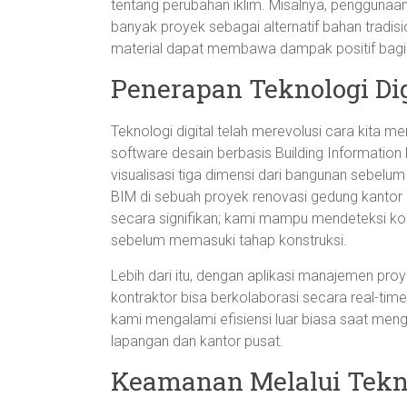
tentang perubahan iklim. Misalnya, penggunaan 
banyak proyek sebagai alternatif bahan tradis
material dapat membawa dampak positif bagi 
Penerapan Teknologi Dig
Teknologi digital telah merevolusi cara kita
software desain berbasis Building Information 
visualisasi tiga dimensi dari bangunan sebel
BIM di sebuah proyek renovasi gedung kantor 
secara signifikan; kami mampu mendeteksi konf
sebelum memasuki tahap konstruksi.
Lebih dari itu, dengan aplikasi manajemen proy
kontraktor bisa berkolaborasi secara real-ti
kami mengalami efisiensi luar biasa saat meng
lapangan dan kantor pusat.
Keamanan Melalui Tekn