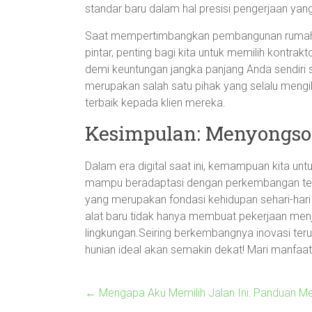
standar baru dalam hal presisi pengerjaan ya
Saat mempertimbangkan pembangunan rumah ata
pintar, penting bagi kita untuk memilih kontra
demi keuntungan jangka panjang Anda sendiri
merupakan salah satu pihak yang selalu meng
terbaik kepada klien mereka.
Kesimpulan: Menyongson
Dalam era digital saat ini, kemampuan kita unt
mampu beradaptasi dengan perkembangan ters
yang merupakan fondasi kehidupan sehari-har
alat baru tidak hanya membuat pekerjaan menj
lingkungan.Seiring berkembangnya inovasi te
hunian ideal akan semakin dekat! Mari manfaa
←
Mengapa Aku Memilih Jalan Ini: Panduan M