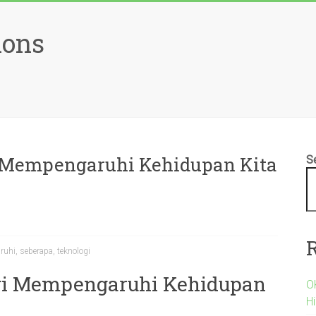
ions
 Mempengaruhi Kehidupan Kita
S
ruhi
,
seberapa
,
teknologi
gi Mempengaruhi Kehidupan
O
H