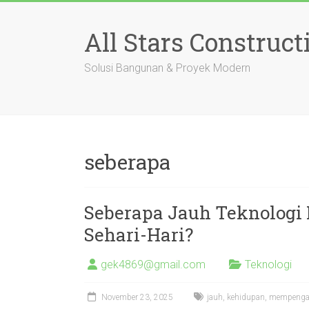
Skip
to
All Stars Construct
content
Solusi Bangunan & Proyek Modern
seberapa
Seberapa Jauh Teknologi
Sehari-Hari?
gek4869@gmail.com
Teknologi
November 23, 2025
jauh
,
kehidupan
,
mempenga