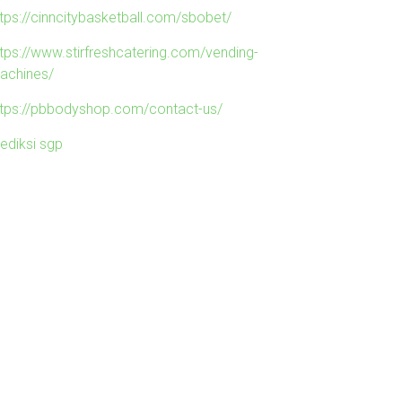
ttps://cinncitybasketball.com/sbobet/
ttps://www.stirfreshcatering.com/vending-
achines/
ttps://pbbodyshop.com/contact-us/
rediksi sgp