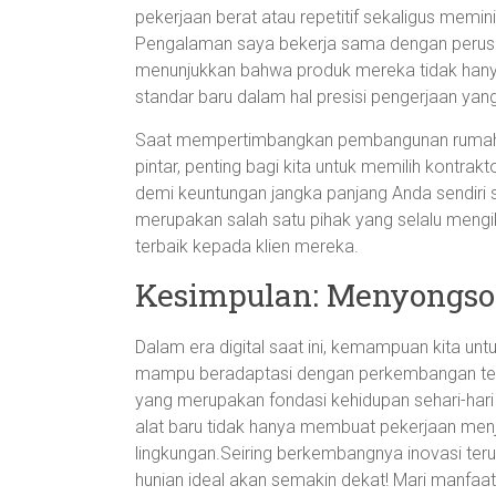
pekerjaan berat atau repetitif sekaligus memi
Pengalaman saya bekerja sama dengan perusa
menunjukkan bahwa produk mereka tidak hanya
standar baru dalam hal presisi pengerjaan ya
Saat mempertimbangkan pembangunan rumah ata
pintar, penting bagi kita untuk memilih kontra
demi keuntungan jangka panjang Anda sendiri
merupakan salah satu pihak yang selalu meng
terbaik kepada klien mereka.
Kesimpulan: Menyongson
Dalam era digital saat ini, kemampuan kita unt
mampu beradaptasi dengan perkembangan ters
yang merupakan fondasi kehidupan sehari-har
alat baru tidak hanya membuat pekerjaan menj
lingkungan.Seiring berkembangnya inovasi te
hunian ideal akan semakin dekat! Mari manfaa