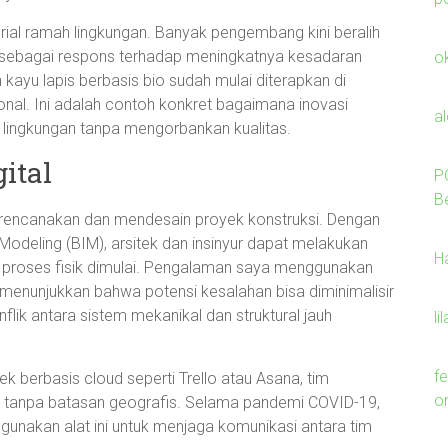
ial ramah lingkungan. Banyak pengembang kini beralih
n sebagai respons terhadap meningkatnya kesadaran
o
kayu lapis berbasis bio sudah mulai diterapkan di
ional. Ini adalah contoh konkret bagaimana inovasi
a
lingkungan tanpa mengorbankan kualitas.
ital
P
B
 merencanakan dan mendesain proyek konstruksi. Dengan
Modeling (BIM), arsitek dan insinyur dapat melakukan
H
um proses fisik dimulai. Pengalaman saya menggunakan
menunjukkan bahwa potensi kesalahan bisa diminimalisir
lik antara sistem mekanikal dan struktural jauh
li
f
ek berbasis cloud seperti Trello atau Asana, tim
o
me tanpa batasan geografis. Selama pandemi COVID-19,
gunakan alat ini untuk menjaga komunikasi antara tim