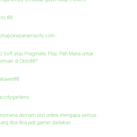
kto 88
lohapokepanamacity.com
G Soft atau Pragmatic Play: Pilih Mana untuk
ermain di Okto88?
ahawin88
laccitygardens
enomena demam slot online mengapa semua
rang tiba-tiba jadi gamer dadakan