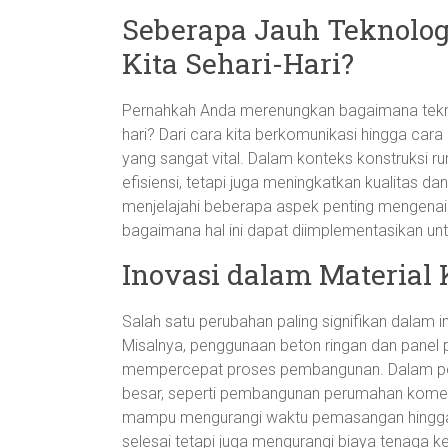
Seberapa Jauh Teknolo
Kita Sehari-Hari?
Pernahkah Anda merenungkan bagaimana teknol
hari? Dari cara kita berkomunikasi hingga ca
yang sangat vital. Dalam konteks konstruksi 
efisiensi, tetapi juga meningkatkan kualitas da
menjelajahi beberapa aspek penting mengenai 
bagaimana hal ini dapat diimplementasikan unt
Inovasi dalam Material 
Salah satu perubahan paling signifikan dalam 
Misalnya, penggunaan beton ringan dan panel pr
mempercepat proses pembangunan. Dalam pen
besar, seperti pembangunan perumahan komers
mampu mengurangi waktu pemasangan hingga 3
selesai tetapi juga mengurangi biaya tenaga ke