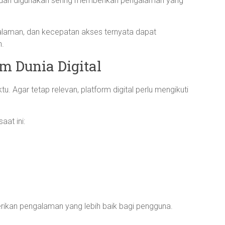
udah digunakan sering memberikan pengalaman yang
k halaman, dan kecepatan akses ternyata dapat
n.
m Dunia Digital
. Agar tetap relevan, platform digital perlu mengikuti
at ini:
ikan pengalaman yang lebih baik bagi pengguna.