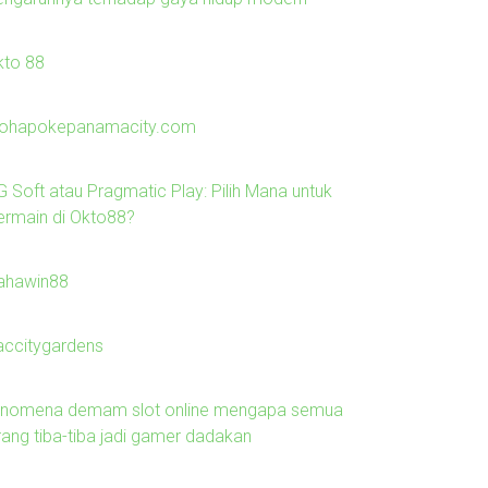
kto 88
lohapokepanamacity.com
G Soft atau Pragmatic Play: Pilih Mana untuk
ermain di Okto88?
ahawin88
laccitygardens
enomena demam slot online mengapa semua
rang tiba-tiba jadi gamer dadakan