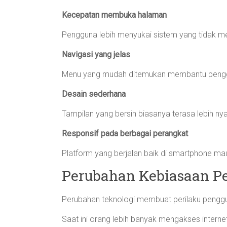
Kecepatan membuka halaman
Pengguna lebih menyukai sistem yang tidak 
Navigasi yang jelas
Menu yang mudah ditemukan membantu peng
Desain sederhana
Tampilan yang bersih biasanya terasa lebih ny
Responsif pada berbagai perangkat
Platform yang berjalan baik di smartphone ma
Perubahan Kebiasaan Pe
Perubahan teknologi membuat perilaku pengg
Saat ini orang lebih banyak mengakses intern