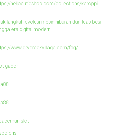
ttps://hellocutieshop.com/collections/keroppi
jak langkah evolusi mesin hiburan dari tuas besi
ingga era digital modern
ttps://www.drycreekvillage.com/faq/
lot gacor
ila88
ila88
paceman slot
epo qris