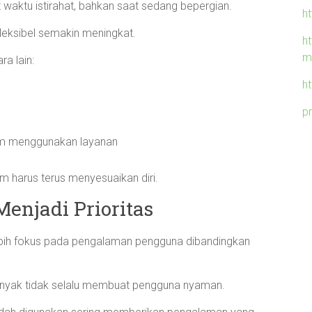
 waktu istirahat, bahkan saat sedang bepergian.
h
leksibel semakin meningkat.
h
m
a lain:
h
p
um menggunakan layanan
 harus terus menyesuaikan diri.
njadi Prioritas
lebih fokus pada pengalaman pengguna dibandingkan
anyak tidak selalu membuat pengguna nyaman.