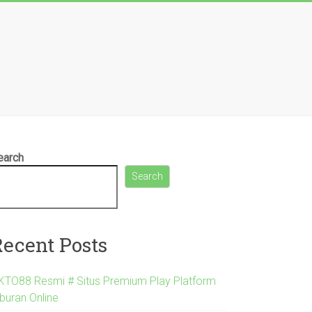
earch
Search
Recent Posts
KTO88 Resmi # Situs Premium Play Platform
iburan Online