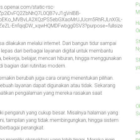
P
M
H
O
S
isa dilakukan melalui internet. Dari bangun tidur sampai
N
 lepas dari berbagai layanan digital untuk membantu
ta, bekerja, belajar, mencari hiburan, hingga menggunakan
S
i bagian dari rutinitas modern.
ya
emakin berubah juga cara orang menentukan pilihan.
ebuah layanan dapat digunakan atau tidak. Sekarang
s
atikan pengalaman yang mereka rasakan saat
O
liki pengaruh yang cukup besar. Misalnya halaman yang
So
mi, tampilan yang tidak membingungkan, hingga sistem
berbagai perangkat.
p
p
 memiliki ekspektasi yang lebih tinggi. Mereka ingin