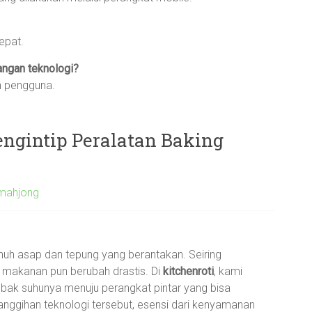
epat.
angan teknologi?
h pengguna.
engintip Peralatan Baking
 mahjong
nuh asap dan tepung yang berantakan. Seiring
 makanan pun berubah drastis. Di
kitchenroti
, kami
itebak suhunya menuju perangkat pintar yang bisa
canggihan teknologi tersebut, esensi dari kenyamanan