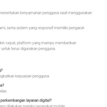
ang menentukan kenyamanan pengguna saat menggunakan
i, serta sistem yang responsif memiliki pengaruh
akin cepat, platform yang mampu memberikan
 untuk terus digunakan pengguna.
g?
ngkatkan kepuasan pengguna.
na?
lan.
perkembangan layanan digital?
ang dilakukan melalui perangkat mobile.