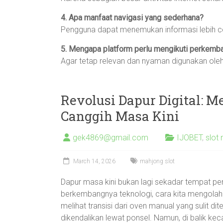
4. Apa manfaat navigasi yang sederhana?
Pengguna dapat menemukan informasi lebih c
5. Mengapa platform perlu mengikuti perkemb
Agar tetap relevan dan nyaman digunakan ole
Revolusi Dapur Digital: M
Canggih Masa Kini
gek4869@gmail.com
IJOBET
,
slot
March 14, 2026
mahjong slot
Dapur masa kini bukan lagi sekadar tempat pe
berkembangnya teknologi, cara kita mengolah
melihat transisi dari oven manual yang sulit d
dikendalikan lewat ponsel. Namun, di balik ke