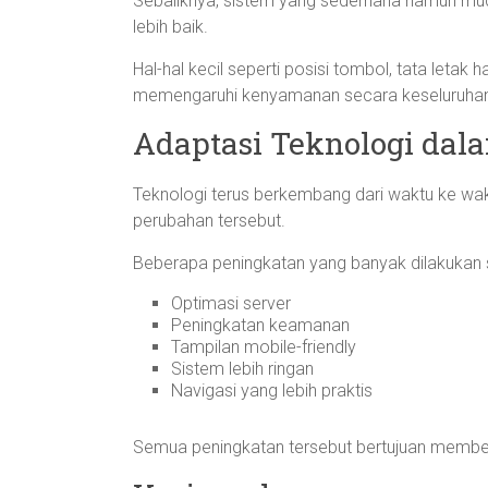
Sebaliknya, sistem yang sederhana namun m
lebih baik.
Hal-hal kecil seperti posisi tombol, tata leta
memengaruhi kenyamanan secara keseluruha
Adaptasi Teknologi dala
Teknologi terus berkembang dari waktu ke waktu
perubahan tersebut.
Beberapa peningkatan yang banyak dilakukan sa
Optimasi server
Peningkatan keamanan
Tampilan mobile-friendly
Sistem lebih ringan
Navigasi yang lebih praktis
Semua peningkatan tersebut bertujuan member