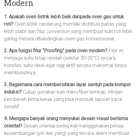
Modern
1. Apakah oven listrik lebih baik daripada oven gas untuk
roti?
Oven listrik cenderung memiliki distribusi panas yang
lebih stabil dan fitur
convection
yang membuat kulit roti lebih
garing merata dibandingkan oven gas konvensional.
2. Apa fungsi fitur “Proofing” pada oven modern?
Fitur ini
menjaga suhu tetap rendah (sekitar 30-35°C) secara
konstan, suhu ideal agar ragi aktif secara maksimal tanpa
membunuhnya.
3. Bagaimana cara membersihkan layar sentuh pada kompor
induksi?
Cukup gunakan kain mikrofiber lembap. Hindari
pembersih kimia keras yang bisa merusak lapisan kaca
sensitif.
4. Mengapa banyak orang menyukai desain visual bertema
oriental?
Desain oriental sering kali menggunakan prinsip
keseimbangan (yin dan yang) yang secara alami membuat