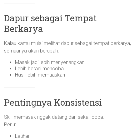
Dapur sebagai Tempat
Berkarya
Kalau kamu mulai melihat dapur sebagai tempat berkarya,
semuanya akan berubah:
Masak jadi lebih menyenangkan
Lebih berani mencoba
Hasil lebih memuaskan
Pentingnya Konsistensi
Skill memasak nggak datang dari sekali coba.
Perlu:
Latihan