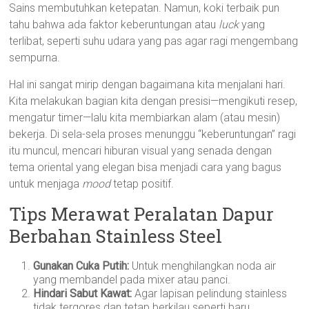
Sains membutuhkan ketepatan. Namun, koki terbaik pun
tahu bahwa ada faktor keberuntungan atau
luck
yang
terlibat, seperti suhu udara yang pas agar ragi mengembang
sempurna.
Hal ini sangat mirip dengan bagaimana kita menjalani hari.
Kita melakukan bagian kita dengan presisi—mengikuti resep,
mengatur timer—lalu kita membiarkan alam (atau mesin)
bekerja. Di sela-sela proses menunggu “keberuntungan” ragi
itu muncul, mencari hiburan visual yang senada dengan
tema oriental yang elegan bisa menjadi cara yang bagus
untuk menjaga
mood
tetap positif.
Tips Merawat Peralatan Dapur
Berbahan Stainless Steel
Gunakan Cuka Putih:
Untuk menghilangkan noda air
yang membandel pada mixer atau panci.
Hindari Sabut Kawat:
Agar lapisan pelindung stainless
tidak tergores dan tetap berkilau seperti baru.