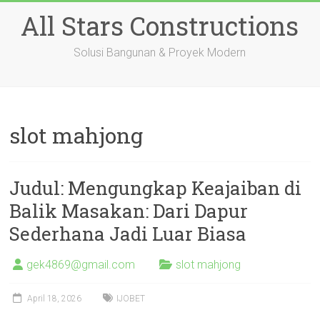
Skip
All Stars Constructions
to
content
Solusi Bangunan & Proyek Modern
slot mahjong
Judul: Mengungkap Keajaiban di
Balik Masakan: Dari Dapur
Sederhana Jadi Luar Biasa
gek4869@gmail.com
slot mahjong
April 18, 2026
IJOBET