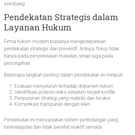
seimbang.
Pendekatan Strategis dalam
Layanan Hukum
Firma hukum modern biasanya mengedepankan
pendekatan strategis dan preventif. Artinya, fokus tidak
hanya pada penyelesaian masalah, tetapi juga pada
pencegahan.
Beberapa langkah penting dalam pendekatan ini meliputi:
Evaluasi menyeluruh terhadap dokumen hukum
Identifikasi potensi risiko sebelum terjadi konflik
Penyusunan strategi yang realistis dan terukur
Komunikasi transparan dengan klien
Pendekatan ini menciptakan sistem perlindungan yang
berkelanjutan dan tidak bersifat reaktif semata.