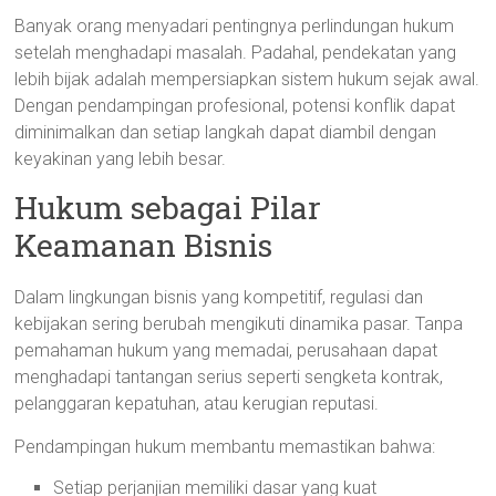
Banyak orang menyadari pentingnya perlindungan hukum
setelah menghadapi masalah. Padahal, pendekatan yang
lebih bijak adalah mempersiapkan sistem hukum sejak awal.
Dengan pendampingan profesional, potensi konflik dapat
diminimalkan dan setiap langkah dapat diambil dengan
keyakinan yang lebih besar.
Hukum sebagai Pilar
Keamanan Bisnis
Dalam lingkungan bisnis yang kompetitif, regulasi dan
kebijakan sering berubah mengikuti dinamika pasar. Tanpa
pemahaman hukum yang memadai, perusahaan dapat
menghadapi tantangan serius seperti sengketa kontrak,
pelanggaran kepatuhan, atau kerugian reputasi.
Pendampingan hukum membantu memastikan bahwa:
Setiap perjanjian memiliki dasar yang kuat