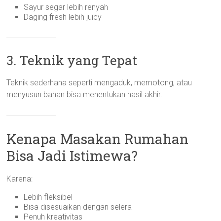
Sayur segar lebih renyah
Daging fresh lebih juicy
3. Teknik yang Tepat
Teknik sederhana seperti mengaduk, memotong, atau
menyusun bahan bisa menentukan hasil akhir.
Kenapa Masakan Rumahan
Bisa Jadi Istimewa?
Karena:
Lebih fleksibel
Bisa disesuaikan dengan selera
Penuh kreativitas