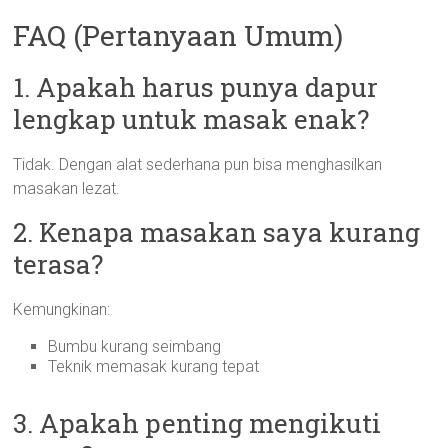
FAQ (Pertanyaan Umum)
1. Apakah harus punya dapur
lengkap untuk masak enak?
Tidak. Dengan alat sederhana pun bisa menghasilkan
masakan lezat.
2. Kenapa masakan saya kurang
terasa?
Kemungkinan:
Bumbu kurang seimbang
Teknik memasak kurang tepat
3. Apakah penting mengikuti