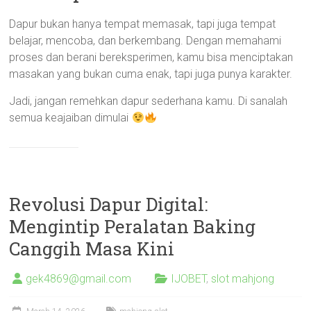
Dapur bukan hanya tempat memasak, tapi juga tempat
belajar, mencoba, dan berkembang. Dengan memahami
proses dan berani bereksperimen, kamu bisa menciptakan
masakan yang bukan cuma enak, tapi juga punya karakter.
Jadi, jangan remehkan dapur sederhana kamu. Di sanalah
semua keajaiban dimulai
Revolusi Dapur Digital:
Mengintip Peralatan Baking
Canggih Masa Kini
gek4869@gmail.com
IJOBET
,
slot mahjong