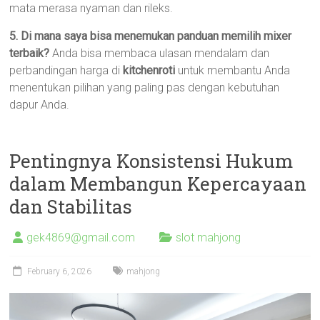
mata merasa nyaman dan rileks.
5. Di mana saya bisa menemukan panduan memilih mixer
terbaik?
Anda bisa membaca ulasan mendalam dan
perbandingan harga di
kitchenroti
untuk membantu Anda
menentukan pilihan yang paling pas dengan kebutuhan
dapur Anda.
Pentingnya Konsistensi Hukum
dalam Membangun Kepercayaan
dan Stabilitas
gek4869@gmail.com
slot mahjong
February 6, 2026
mahjong