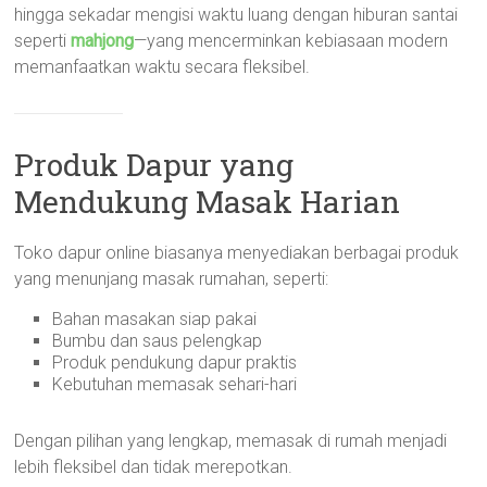
hingga sekadar mengisi waktu luang dengan hiburan santai
seperti
mahjong
—yang mencerminkan kebiasaan modern
memanfaatkan waktu secara fleksibel.
Produk Dapur yang
Mendukung Masak Harian
Toko dapur online biasanya menyediakan berbagai produk
yang menunjang masak rumahan, seperti:
Bahan masakan siap pakai
Bumbu dan saus pelengkap
Produk pendukung dapur praktis
Kebutuhan memasak sehari-hari
Dengan pilihan yang lengkap, memasak di rumah menjadi
lebih fleksibel dan tidak merepotkan.