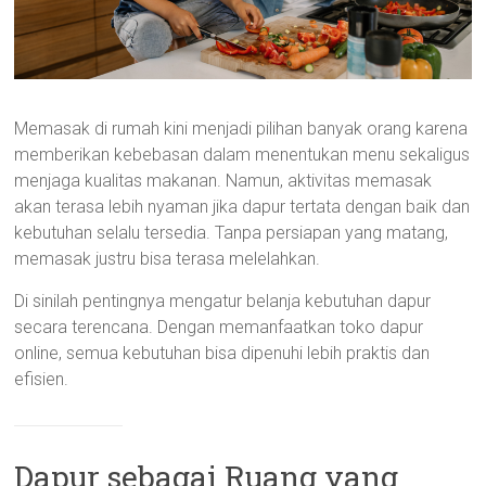
Memasak di rumah kini menjadi pilihan banyak orang karena
memberikan kebebasan dalam menentukan menu sekaligus
menjaga kualitas makanan. Namun, aktivitas memasak
akan terasa lebih nyaman jika dapur tertata dengan baik dan
kebutuhan selalu tersedia. Tanpa persiapan yang matang,
memasak justru bisa terasa melelahkan.
Di sinilah pentingnya mengatur belanja kebutuhan dapur
secara terencana. Dengan memanfaatkan toko dapur
online, semua kebutuhan bisa dipenuhi lebih praktis dan
efisien.
Dapur sebagai Ruang yang