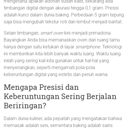
mengetahui apakah adonan sudah kalis, sekarang ada
timbangan digital dengan akurasi hingga 0,1 gram. Presisi
adalah kunci dalam dunia baking. Perbedaan 5 gram tepung
saja bisa mengubah tekstur roti dari lembut menjadi bantat.
Selain timbangan,
smart oven
kini menjadi primadona.
Bayangkan Anda bisa memanaskan oven dari ruang tamu
hanya dengan satu ketukan di layar
smartphone
. Teknologi
ini memberikan kita lebih banyak waktu luang. Waktu luang
inilah yang sering kali kita gunakan untuk hal-hal yang
menyenangkan, seperti mengamati pola-pola
keberuntungan digital yang estetis dan penuh warna.
Mengapa Presisi dan
Keberuntungan Sering Berjalan
Beriringan?
Dalam dunia kuliner, ada pepatah yang mengatakan bahwa
memasak adalah seni, sementara baking adalah sains.