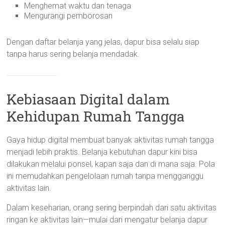
Menghemat waktu dan tenaga
Mengurangi pemborosan
Dengan daftar belanja yang jelas, dapur bisa selalu siap
tanpa harus sering belanja mendadak.
Kebiasaan Digital dalam
Kehidupan Rumah Tangga
Gaya hidup digital membuat banyak aktivitas rumah tangga
menjadi lebih praktis. Belanja kebutuhan dapur kini bisa
dilakukan melalui ponsel, kapan saja dan di mana saja. Pola
ini memudahkan pengelolaan rumah tanpa mengganggu
aktivitas lain.
Dalam keseharian, orang sering berpindah dari satu aktivitas
ringan ke aktivitas lain—mulai dari mengatur belanja dapur